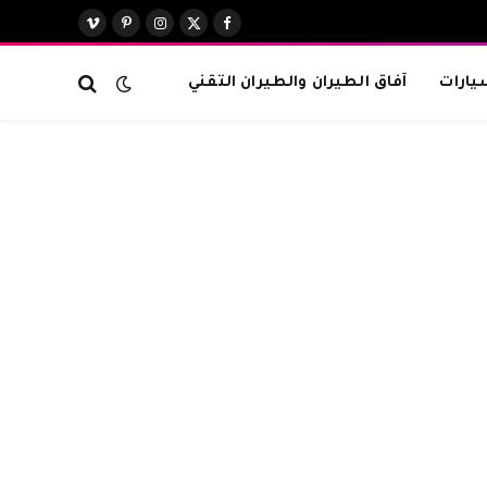
X
فيسبوك
الانستغرام
بينتيريست
فيميو
(Twitter)
يارات
آفاق الطيران والطيران التقني