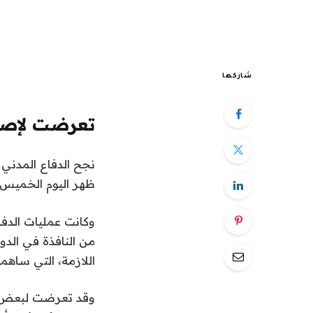
شاركها
تعرضت لإصا
نجح الدفاع المدني
ظهر اليوم الخميس 6 شعبان 1440هـ
وكانت عمليات الدف
من النافذة في الد
اللازمة، التي ساه
وقد تعرضت لبعض ال