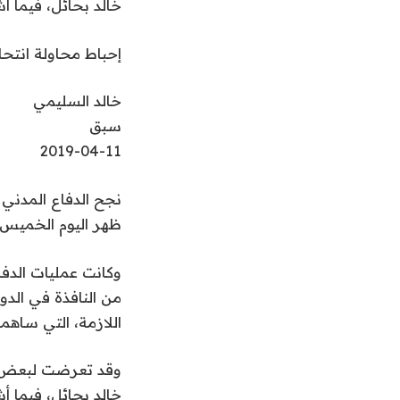
خالد بحائل، فيما أ
إحباط محاولة انتح
خالد السليمي
سبق
2019-04-11
نجح الدفاع المدني
ظهر اليوم الخميس 6 شعبان 1440هـ
وكانت عمليات الدف
من النافذة في الد
اللازمة، التي ساه
وقد تعرضت لبعض ال
خالد بحائل، فيما أ