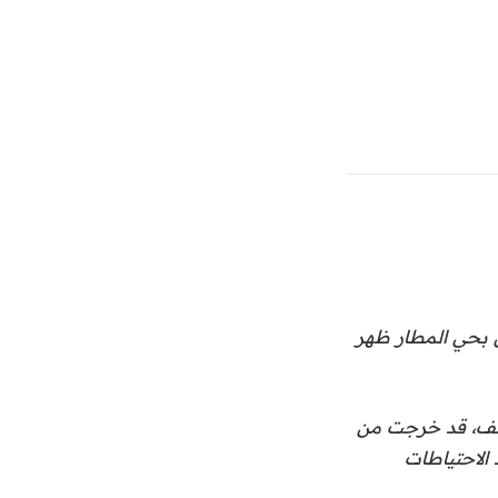
 بحي المطار ظهر
توصف، قد خرجت من
الاحتياطات