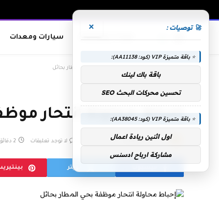
×
🚀 توصيات :
معدات وصناعات
سيارات ومعدات
⭐ باقة متميزة VIP (كود: AA11138):
الرئيسية
»
إحباط محاولة انتحار موظفة بحي المطار بحائل
باقة باك لينك
تحسين محركات البحث SEO
إحباط محاولة انتحار موظف
⭐ باقة متميزة VIP (كود: AA38045):
اول اثنين ريادة اعمال
بواسطة
admin
أبريل 12, 2019
لا توجد تعليقات
2 دقائق
مشاركة ارباح ادسنس
فيسبوك
تويتر
بينتيري