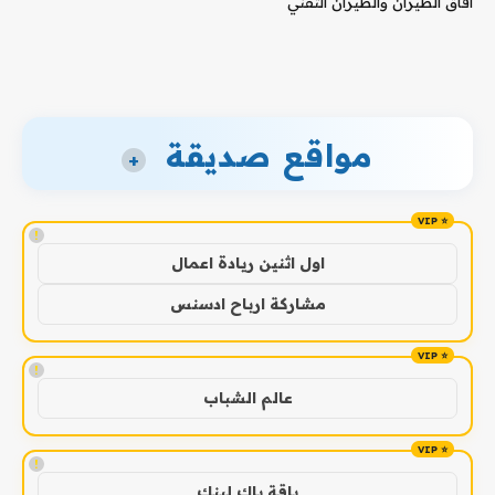
آفاق الطيران والطيران التقني
مواقع صديقة
+
!
اول اثنين ريادة اعمال
مشاركة ارباح ادسنس
!
عالم الشباب
!
باقة باك لينك