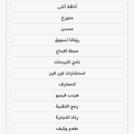
أناقة أنثى
متورخ
مدسن
روتانا تسويق
مجلة الابداع
نادي الترددات
استشارات اون لاين
المعارف
هيدب فيديو
رمح التقنية
رذاذ التجارة
طعم وكيف