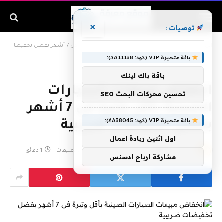
×
توصيات :
الرئيسية
»
انخفاض مبيعات السيارات الصينية بأقل وتيرة فى 7 أشهر بفضل تخفيضات ضريبية
باقة متميزة VIP (كود: AA11138):
باقة باك لينك
انخفاض مبيعات السيارات
تحسين محركات البحث SEO
الصينية بأقل وتيرة فى 7 أشهر
باقة متميزة VIP (كود: AA38045):
بفضل تخفيضات ضريبية
اول اثنين ريادة اعمال
بواسطة
admin
أبريل 12, 2019
لا توجد تعليقات
1 دقائق
مشاركة ارباح ادسنس