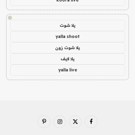
!
يلا شوت
yalla shoot
يلا شوت زون
يلا لايف
yalla live
فيسبوك
X
الانستغرام
بينتيريست
(Twitter)