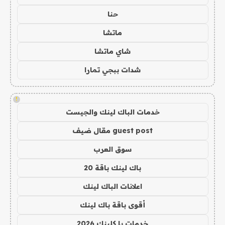
حنا
ماتشا
شاي ماتشا
شدات ببجي تمارا
!
خدمات الباك لينك والجيست
guest post مقال ضيف
سوق العرب
باك لينك باقة 20
اعلانات الباك لينك
أقوى باقة باك لينك
خدمات با كلينك 2026