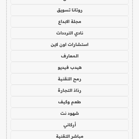
روتانا تسويق
مجلة الابداع
نادي الترددات
استشارات اون لاين
المعارف
هيدب فيديو
رمح التقنية
رذاذ التجارة
طعم وكيف
شهود نت
أركاني
مباشر التقنية