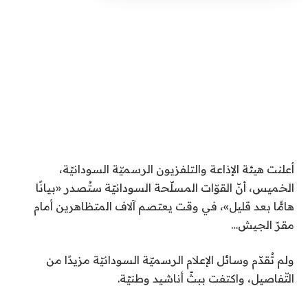
أعلنت هيئة الإذاعة والتلفزيون الرسميّة السودانيّة،
الخميس، أنّ القوّات المسلّحة السودانيّة ستُصدر «بيانًا
هامًّا بعد قليل»، في وقت يعتصم آلاف المتظاهرين أمام
مقرّ الجيش…
ولم تُقدّم وسائل الإعلام الرسميّة السودانيّة مزيدًا من
التّفاصيل، واكتفت ببثّ أناشيد وطنيّة.