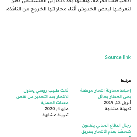
الاحتياطات اللازمة، ونقلتها بعد ذلك إلى المستشفى نظراً
لتعرضها لبعض الخدوش أثناء محاولتها الخروج من النافذة.
Source link
مرتبط
إحباط محاولة انتحار موظفة
ثالث طبيب روسي يحاول
بحي المطار بحائل
الانتحار بعد التحذير من نقص
أبريل 12, 2019
معدات الحماية
تدوينة مشابهة
مايو 4, 2020
تدوينة مشابهة
رجال الدفاع المدني يقنعون
شخصًا بعدم الانتحار بطريق