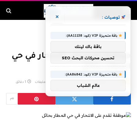
×
توصيات :
الرئيسية
»
موظفة تقدم على الانتحار في حي المطار بحائل
باقة متميزة VIP (كود: AA11138):
باقة باك لينك
موظفة تقدم على الانتحار في حي
تحسين محركات البحث SEO
المطار بحائل
باقة متميزة VIP (كود: AA86842):
بواسطة
admin
أبريل 13, 2019
لا توجد تعليقات
1 دقائق
عالم الشباب