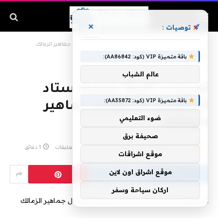
×
توصيات :
الرئيسية
»
تعزيزات أمنية بمحيط ستاد السويس لاستقبال جماهير الزمالك
باقة متميزة VIP (كود: AA86842):
عالم الشباب
تعزيزات أمنية بمحيط ستاد
باقة متميزة VIP (كود: AA35872):
السويس لاستقبال جماهير
ضوء التعليمي
الزمالك
صحيفة برق
بواسطة
admin
أبريل 14, 2019
لا توجد تعليقات
1 دقائق
موقع اشراقات
موقع اشراق اون لاين
اركان سياحة وسفر