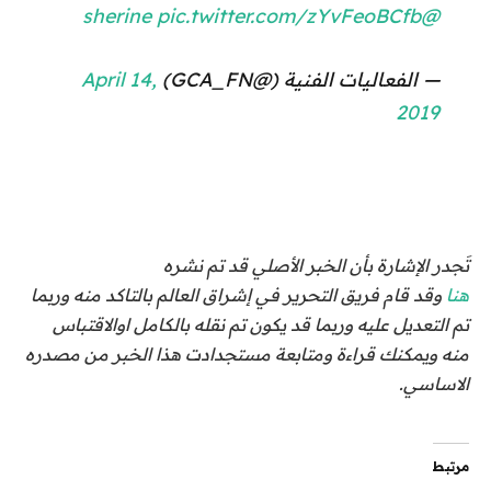
pic.twitter.com/zYvFeoBCfb
@sherine
— الفعاليات الفنية (@GCA_FN)
April 14,
2019
تَجدر الإشارة بأن الخبر الأصلي قد تم نشره
هنا
وقد قام فريق التحرير في إشراق العالم بالتاكد منه وربما
تم التعديل عليه وربما قد يكون تم نقله بالكامل اوالاقتباس
منه ويمكنك قراءة ومتابعة مستجدادت هذا الخبر من مصدره
الاساسي.
مرتبط