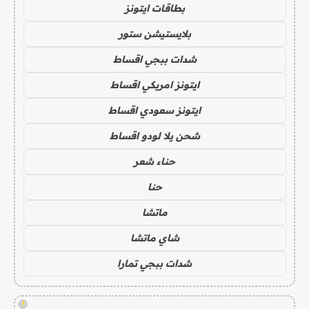
بطاقات ايتونز
بلايستيشن ستور
شدات ببجي اقساط
ايتونز امريكي اقساط
ايتونز سعودي اقساط
شحن يلا لودو اقساط
حناء شعر
حنا
ماتشا
شاي ماتشا
شدات ببجي تمارا
!