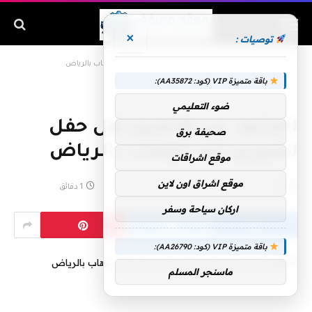
×
توصيات :
الرئيسية
»
الكشف عن تفاصيل أول حفل لشيرين عبد الوهاب بالرياض
باقة متميزة VIP (كود: AA35872):
ضوء التعليمي
الكشف عن تفاصيل أول حفل
صحيفة برق
لشيرين عبد الوهاب بالرياض
موقع اشراقات
موقع اشراق اون لاين
بواسطة
أبريل 15, 2019
لا توجد تعليقات
1 دقائق
اركان سياحة وسفر
باقة متميزة VIP (كود: AA26790):
ماسنجر المسلم