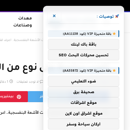
×
توصيات :
معدات
وصناعات
باقة متميزة VIP (كود: AA11138):
الرئيسية
»
أغرب دراسة على نوع من الديدان تحت الأشعة البنفسجية.. اعرف لقوا
باقة باك لينك
تحسين محركات البحث SEO
أغرب دراسة على نوع من ال
باقة متميزة VIP (كود: AA35872):
ضوء التعليمي
بواسطة
eshrag
أبريل 19, 2019
لا توجد تعليقات
1 دقائق
صحيفة برق
فيسبوك
تويتر
بينتيري
موقع اشراقات
موقع اشراق اون لاين
اركان سياحة وسفر