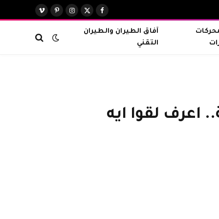
X
فيسبوك
الانستغرام
بينتيريست
فيميو
(Twitter)
محركات
آفاق الطيران والطيران
ات
التقني
 اعرف لقوا ايه