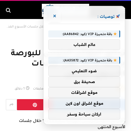
×
توصيات :
الرئيسية
»
تراجع المؤشر الرئيسى للبورصة بنسبة 1.52% خلال جلسات الأسبوع المنتهى
باقة متميزة VIP (كود: AA86842):
عالم الشباب
تراجع المؤشر الرئيسى للبورصة
باقة متميزة VIP (كود: AA35872):
بنسبة 1.52% خلال جلسات
ضوء التعليمي
الأسبوع المنتهى
صحيفة برق
بواسطة
admin
أبريل 19, 2019
لا توجد تعليقات
1 دقائق
موقع اشراقات
موقع اشراق اون لاين
اركان سياحة وسفر