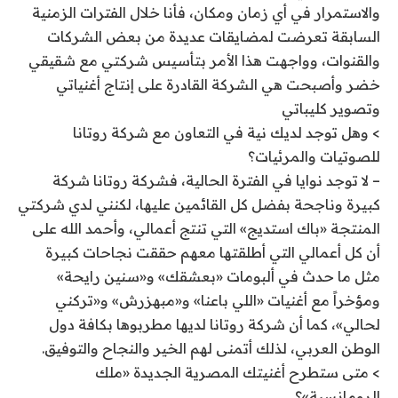
والاستمرار في أي زمان ومكان، فأنا خلال الفترات الزمنية
السابقة تعرضت لمضايقات عديدة من بعض الشركات
والقنوات، وواجهت هذا الأمر بتأسيس شركتي مع شقيقي
خضر وأصبحت هي الشركة القادرة على إنتاج أغنياتي
وتصوير كليباتي
> وهل توجد لديك نية في التعاون مع شركة روتانا
للصوتيات والمرئيات؟
– لا توجد نوايا في الفترة الحالية، فشركة روتانا شركة
كبيرة وناجحة بفضل كل القائمين عليها، لكنني لدي شركتي
المنتجة «باك استديج» التي تنتج أعمالي، وأحمد الله على
أن كل أعمالي التي أطلقتها معهم حققت نجاحات كبيرة
مثل ما حدث في ألبومات «بعشقك» و«سنين رايحة»
ومؤخراً مع أغنيات «اللي باعنا» و«مبهزرش» و«تركني
لحالي»، كما أن شركة روتانا لديها مطربوها بكافة دول
الوطن العربي، لذلك أتمنى لهم الخير والنجاح والتوفيق.
> متى ستطرح أغنيتك المصرية الجديدة «ملك
الرومانسية»؟