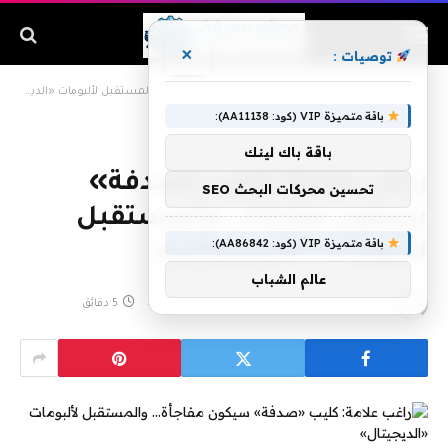
×
توصيات :
الرئيسية
»
راغب علامة: كليب «صدفة» سيكون مفاجأة… والمستقبل لألبومات «الديجيتال»
باقة متميزة VIP (كود: AA11138):
باقة باك لينك
راغب علامة: كليب «صدفة»
تحسين محركات البحث SEO
سيكون مفاجأة… والمستقبل
باقة متميزة VIP (كود: AA86842):
لألبومات «الديجيتال»
عالم الشباب
بواسطة
أبريل 19, 2019
لا توجد تعليقات
5 دقائق