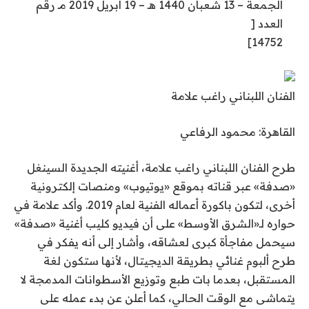
الجمعة – 13 شعبان 1440 هـ – 19 أبريل 2019 مـ رقم
العدد [
14752]
الفنان اللبناني راغب علامة
القاهرة: محمود الرفاعي
طرح الفنان اللبناني راغب علامة، أغنيته الجديدة السينغل
«صدفة» عبر قناته بموقع «يوتيوب» ومنصات إلكترونية
أخرى، لتكون باكورة أعماله الفنية لعام 2019. وأكد علامة في
حواره لـ«الشرق الأوسط» على أن فيديو كليب أغنية «صدفة»
سيحمل مفاجأة كبرى لعشاقه، وأشار إلى أنه يفكر في
طرح ألبوم غنائي بطريقة الديجيتال، لأنها ستكون لغة
المستقبل، بعدما بات طبع وتوزيع الأسطوانات المدمجة لا
يتماشى مع الوقت الحالي، كما أعلن عن بدء عمله على