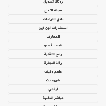
روتانا تسويق
مجلة الابداع
نادي الترددات
استشارات اون لاين
المعارف
هيدب فيديو
رمح التقنية
رذاذ التجارة
طعم وكيف
شهود نت
أركاني
مباشر التقنية