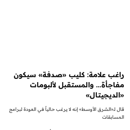
راغب علامة: كليب «صدفة» سيكون
مفاجأة… والمستقبل لألبومات
«الديجيتال»
قال لـ«الشرق الأوسط» إنه لا يرغب حالياً في العودة لبرامج
المسابقات