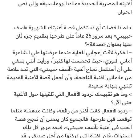
أغنيته المصرية الجديدة «ملك الرومانسية» وإلى نص
الحوار.
> لماذا فضلت أن تستكمل قصة أغنيتك الشهيرة «آسف
حبيبتي» بعد مرور 26 عاماً على طرحها بتقديم جزء ثان
منها بعنوان «صدفة»؟
– الفكرة لاقت إعجابي للغاية عندما عرضتها علي الشاعرة
أماني النوري، حيث تحمست لها كثيراً، ورأيت أنني ينبغي
علي أن أستكمل نجاح أغنية «آسف حبيبتي» التي تعد علامة
من علاماتي الفنية الناجحة، وأن أجعل قصة الأغنية القديمة
تنتهي بنهاية سعيدة.
> وما هو تقييمك لردود الأفعال التي تلقيتها حول الأغنية
حتى الآن؟
– ردود الأفعال كانت أكثر من رائعة، وكانت مدهشة مثلما
توقعت قبل طرحها، فالجميع كان يتمنى أن تنجح قصة
الحب في أغنية «آسف حبيبتي»، فبعد مرور كل تلك
السنوات، فإن الفتاة التي تركتها من أجل صديقي، قد