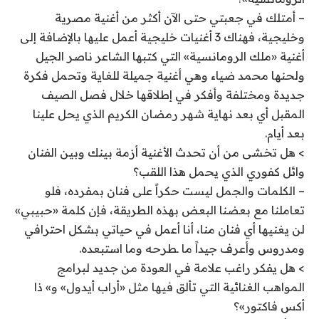
– أمتلك في جعبتي حتى الآن أكثر من أغنية مصرية
وخليجية، فهناك 3 أغنيات خليجية أعمل عليها بالإضافة إلى
أغنية «ملك الرومانسية» التي كتبها الشاعر ناصر الجيل
ولحنها محمد ضياء وهي أغنية جميلة للغاية وتحمل فكرة
جديدة ومختلفة وأفكر في إطلاقها خلال فصل الصيف
المقبل أي بعد نهاية شهر رمضان الكريم الذي يحل علينا
بعد أيام.
> هل تخشى من أن تحدث الأغنية أزمة بينك وبين الفنان
وائل كفوري الذي يحمل هذا اللقب؟
– الكلمات والجمل ليست حكراً على فنان بمفرده، فلو
تعاملنا مع بعضنا البعض بهذه الطريقة، فإن كلمة «حبيبي»
لن يغنيها أي فنان منا، أنا أعمل في حياتي بشكل احترافي
ومدروس وأعرف جيداً ما ـطرحه وما استبعده.
> هل يفكر راغب علامة في العودة من جديد لبرامج
المواهب الغنائية التي تألق فيها مثل «أراب أيدول» و» ذا
أكس فاكتور»؟