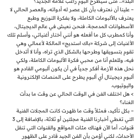
البلد»… متى سيطرح ألبوم راغب علامة الجديد؟
– علينا أن نعترف بأن كل عصر له أدواته، والعصر الحالي لا
يعترف بالألبومات الكاملة، ولا بفكرة التوزيع وطبع
الأسطوانات المدمجة، فنحن نعيش في عالم الديجيتال،
وأنا كمطرب كل ما أفعله هو أنني أختار أغنياتي، وأسلم تلك
الأغنيات إلى شركة «باك استديج» المالكة لأعمالي وهي
تقوم بتسويقها وطرحها بالشكل الذي تراه، وأنا لا أتدخل
فيه، وللعلم أنا من محبي فكرة الألبومات الكاملة، ولكي
نحل هذه الأزمة أفكر جدياً في أن يكون ألبومي القادم هو
ألبوم ديجيتال أي ألبوم يطرح على المنصات الإلكترونية
واليوتيوب.
> هل اختلف الفن في الوقت الحالي عن وقت ما بدأت
الغناء؟
– بكل تأكيد، فمثلاً وقت ما ظهرت كانت المجلات الفنية
التي تغطي أخبارنا الفنية مجلتين أو ثلاثة، بالإضافة إلى 3
قنوات، أما الآن فهناك مئات المواقع والقنوات التي تنقل
الأحداث، لكني أؤمن بأن الفن الجيد قادر على الظهور