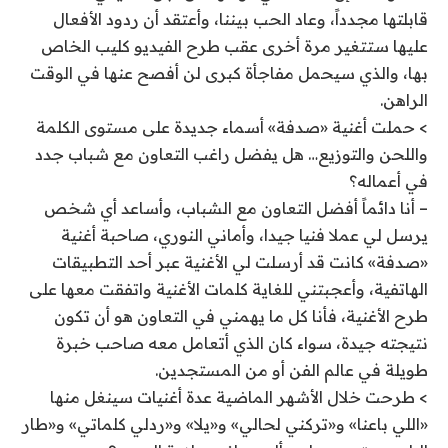
قابلتها مجدداً، وعاد الحب بيننا، وأعتقد أن ردود الأفعال
عليها ستتغير مرة أخرى عقب طرح الفيديو كليب الخاص
بها، والذي سيحمل مفاجأة كبرى لن أفصح عنها في الوقت
الراهن.
> حملت أغنية «صدفة» أسماء جديدة على مستوى الكلمة
واللحن والتوزيع… هل يفضل راغب التعاون مع شباب جدد
في أعماله؟
– أنا دائماً أفضل التعاون مع الشباب، وأساعد أي شخص
يرسل لي عملا فنيا جيدا، وأماني النوري، صاحبة أغنية
«صدفة» كانت قد أرسلت لي الأغنية عبر أحد التطبيقات
الهاتفية، وأعجبتني للغاية كلمات الأغنية واتفقت معها على
طرح الأغنية، فأنا كل ما يهمني في التعاون هو أن تكون
نتيجته جيدة، سواء كان الذي أتعامل معه صاحب خبرة
طويلة في عالم الفن أو من المستجدين.
> طرحت خلال الأشهر الماضية عدة أغنيات سينغل منها
«اللي باعنا» و«تركني لحالي» و«يلا» و«ردلي كلماتي» و«طار