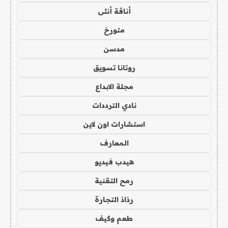
أناقة أنثى
متورخ
مدسن
روتانا تسويق
مجلة الابداع
نادي الترددات
استشارات اون لاين
المعارف
هيدب فيديو
رمح التقنية
رذاذ التجارة
طعم وكيف