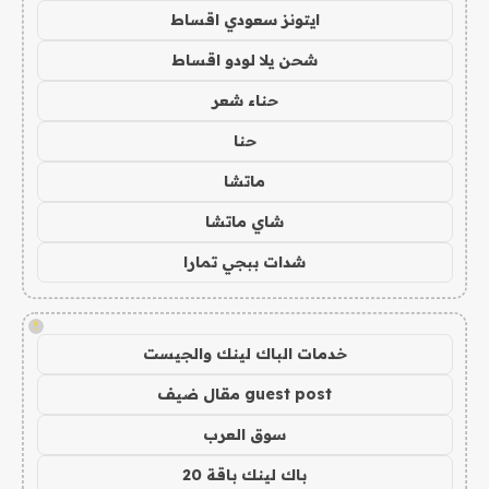
ايتونز سعودي اقساط
شحن يلا لودو اقساط
حناء شعر
حنا
ماتشا
شاي ماتشا
شدات ببجي تمارا
!
خدمات الباك لينك والجيست
guest post مقال ضيف
سوق العرب
باك لينك باقة 20