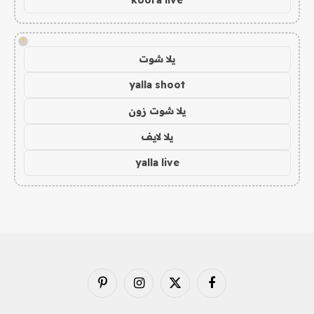
!
يلا شوت
yalla shoot
يلا شوت زون
يلا لايف
yalla live
فيسبوك
X
الانستغرام
بينتيريست
(Twitter)