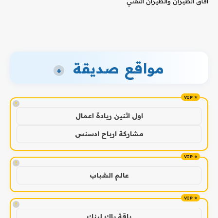
آفاق الطيران والطيران التقني
مواقع صديقة
+
!
اول اثنين ريادة اعمال
مشاركة ارباح ادسنس
!
عالم الشباب
!
باقة باك لينك