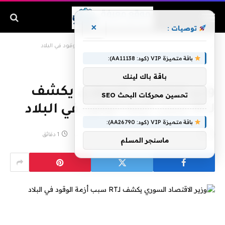
×
توصيات :
الرئيسية
»
وزير الاقتصاد السوري يكشف لـRT سبب أزمة الوقود في البلاد
باقة متميزة VIP (كود: AA11138):
باقة باك لينك
وزير الاقتصاد السوري يكشف
تحسين محركات البحث SEO
لـRT سبب أزمة الوقود في البلاد
باقة متميزة VIP (كود: AA26790):
بواسطة
أبريل 19, 2019
لا توجد تعليقات
1 دقائق
ماسنجر المسلم