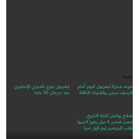
ايضاً.
مصدر الخبر
مرتبط
موعد مباراة ليفربول اليوم أمام
ليفربول يتوج بالدوري الإنجليزي
كارديف سيتي والقنوات الناقلة
بعد حرمان 30 عاما
أبريل 21, 2019
يونيو 26, 2020
تدوينة مشابهة
تدوينة مشابهة
صلاح يواصل كتابة التاريخ..
مصر ضمن 4 دول يفوز لاعبيها
بلقب البريمير ليج لأول مرة
يونيو 30, 2020