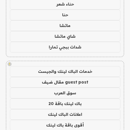
حناء شعر
حنا
ماتشا
شاي ماتشا
شدات ببجي تمارا
!
خدمات الباك لينك والجيست
guest post مقال ضيف
سوق العرب
باك لينك باقة 20
اعلانات الباك لينك
أقوى باقة باك لينك