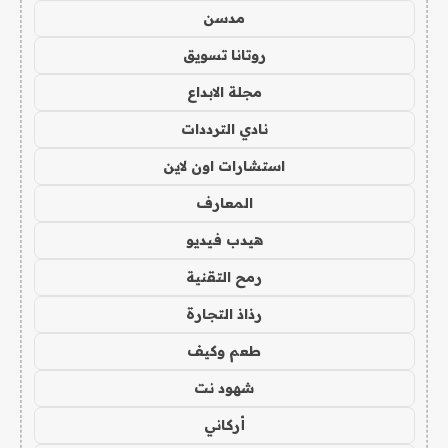
مدسن
روتانا تسويق
مجلة الابداع
نادي الترددات
استشارات اون لاين
المعارف
هيدب فيديو
رمح التقنية
رذاذ التجارة
طعم وكيف
شهود نت
أركاني