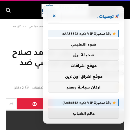
×
توصيات :
الرئيسية
»
أخبار نادي ليفربول: محمد صلاح على موعد مع رقم قياسي ضد كارديف سيتي
باقة متميزة VIP (كود: AA35872):
ضوء التعليمي
أخبار نادي ليفربول: محمد صلاح
صحيفة برق
على موعد مع رقم قياسي ضد
موقع اشراقات
كارديف سيتي
موقع اشراق اون لاين
اركان سياحة وسفر
بواسطة
admin
أبريل 20, 2019
لا توجد تعليقات
2 دقائق
باقة متميزة VIP (كود: AA86842):
عالم الشباب