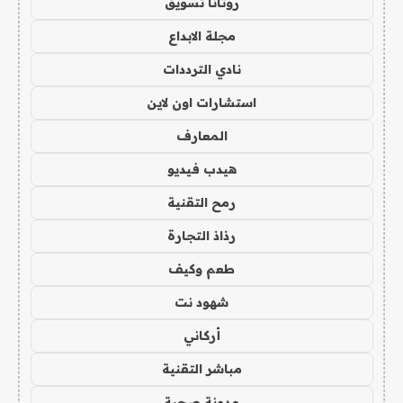
روتانا تسويق
مجلة الابداع
نادي الترددات
استشارات اون لاين
المعارف
هيدب فيديو
رمح التقنية
رذاذ التجارة
طعم وكيف
شهود نت
أركاني
مباشر التقنية
مدونة صحبة