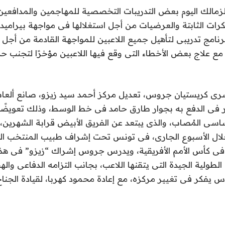
زمالك اليوم بعض التدريبات التخصصية للمهاجمين والمدافعين
كرات الثابتة والعرضيات من أجل استغلالها فى مواجهة بيرام
نامج تدريبى لتأهيل جميع اللاعبين للمواجهة القادمة من أجل
مع علاج بعض الأخطاء التى وقع فيها اللاعبين مؤخرًا لتجنب حدوث
ى كريستيان جروس، تعديل مركز أحمد سيد زيزو، صانع ألعاب 
ر فى الدفع به بجوار طارق حامد فى خط الوسط، وذلك تعويضًا 
سى المُصاب، والذى يبتعد عن الفريق الأبيض قرابة الشهرين،
خلال الأسبوع الجارى، فى تونس تحت إشراف طبيب المنتخب الت
فى كأس الأمم الأفريقية، ويدرس جروس إشراك “زيزو” فى هذا
 الطولية الجيدة التى يتقنها اللاعب، بجانب التزامه الدفاعى و
يفكر فى تغيير مركزه، مع إعادة محمود كهربا، لقيادة الجناح ا