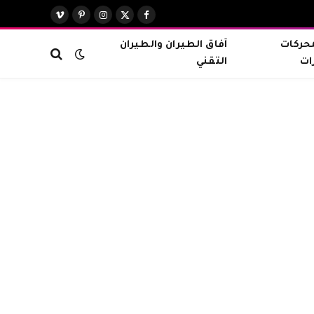
X
فيسبوك
الانستغرام
بينتيريست
فيميو
(Twitter)
محركات
آفاق الطيران والطيران
ات
التقني