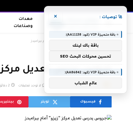
×
🚀 توصيات :
معدات
وصناعات
⭐ باقة متميزة VIP (كود: AA11138):
الرئيسية
»
جروس يدرس تعديل مركز “زيزو” أمام بيراميدز
باقة باك لينك
تحسين محركات البحث SEO
جروس يدرس تعديل مركز “ز
⭐ باقة متميزة VIP (كود: AA86842):
عالم الشباب
بواسطة
admin
أبريل 21, 2019
لا توجد تعليقات
2 دقائق
فيسبوك
تويتر
بينتيري