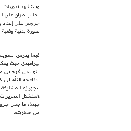
وستشهد تدريبات ال
بجانب مران على ال
جروس على إعداد بر
صورة بدنية وفنية، 
فيما يدرس السويسر
بيراميدز، حيث يفك
التونسى فرجانى سا
برنامجه التأهيلى 
لتجهيزه للمشاركة 
لاستغلال التمريرات
جيدة، ما جعل جروس 
من جاهزيته.