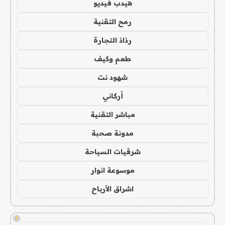
هيدب فيديو
رمح التقنية
رذاذ التجارة
طعم وكيف
شهود نت
أركاني
مباشر التقنية
مدونة صحبة
شرقيات السياحة
موسوعة انوار
اشراق الأرباح
!