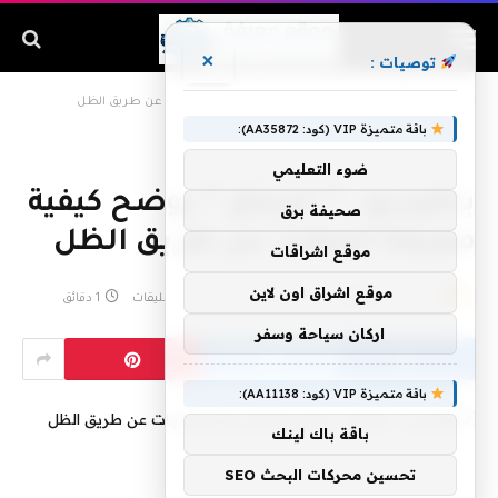
×
توصيات :
الرئيسية
»
بالفيديو.. ” الزعاق ” ‏يوضح كيفية معرفة الجهات عن طريق الظل
باقة متميزة VIP (كود: AA35872):
ضوء التعليمي
بالفيديو.. ” الزعاق ” ‏يوضح كيفية
صحيفة برق
معرفة الجهات عن طريق الظل
موقع اشراقات
موقع اشراق اون لاين
بواسطة
admin
مايو 31, 2019
لا توجد تعليقات
1 دقائق
اركان سياحة وسفر
باقة متميزة VIP (كود: AA11138):
باقة باك لينك
تحسين محركات البحث SEO