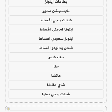
بطاقات ايتونز
بلايستيشن ستور
شدات ببجي اقساط
ايتونز امريكي اقساط
ايتونز سعودي اقساط
شحن يلا لودو اقساط
حناء شعر
حنا
ماتشا
شاي ماتشا
شدات ببجي تمارا
!