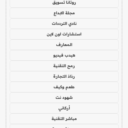
روتانا تسويق
مجلة الابداع
نادي الترددات
استشارات اون لاين
المعارف
هيدب فيديو
رمح التقنية
رذاذ التجارة
طعم وكيف
شهود نت
أركاني
مباشر التقنية