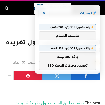
×
توصيات :
الرئيسية
»
تعقيب طارق الحبيب حول تغريدة نيوزيلندا
باقة متميزة VIP (كود: AA26790):
ماسنجر المسلم
تعقيب طارق الحبيب حول تغريدة
باقة متميزة VIP (كود: AA11138):
نيوزيلندا
باقة باك لينك
بواسطة
admin
مايو 31, 2019
لا توجد تعليقات
1 دقائق
تحسين محركات البحث SEO
The post
تعقيب طارق الحبيب حول تغريدة نيوزيلندا