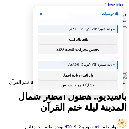
Close Menu
×
🚀 توصيات :
فيسبوك
X (Twitter)
الانستغرام
فيسبوك
X (Twitter)
الانستغرام
بينتيريست
فيميو
⭐ باقة متميزة VIP (كود: AA11138):
معدات وصناعات
باقة باك لينك
سيارات ومعدات
مختبر معرفة التقني
تحسين محركات البحث SEO
منوعات التقنية
عالم المحركات والسيارات
آفاق الطيران والطيران التقني
⭐ باقة متميزة VIP (كود: AA38045):
اول اثنين ريادة اعمال
الرئيسية
»
بالفيديو.. هطول امطار شمال المدينة ليلة ختم القرآن
مشاركة ارباح ادسنس
بالفيديو.. هطول امطار شمال
المدينة ليلة ختم القرآن
بواسطة
admin
يونيو 2, 2019
لا توجد تعليقات
1 دقائق