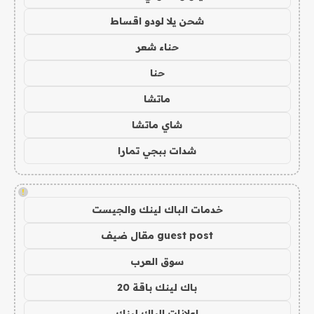
شحن يلا لودو اقساط
حناء شعر
حنا
ماتشا
شاي ماتشا
شدات ببجي تمارا
!
خدمات الباك لينك والجيست
guest post مقال ضيف
سوق العرب
باك لينك باقة 20
اعلانات الباك لينك