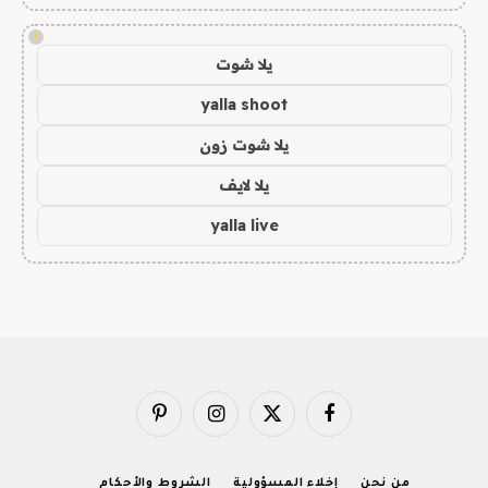
!
يلا شوت
yalla shoot
يلا شوت زون
يلا لايف
yalla live
فيسبوك
X
الانستغرام
بينتيريست
(Twitter)
من نحن
إخلاء المسؤولية
الشروط والأحكام