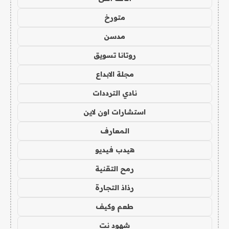
متورخ
مدسن
روتانا تسويق
مجلة الابداع
نادي الترددات
استشارات اون لاين
المعارف
هيدب فيديو
رمح التقنية
رذاذ التجارة
طعم وكيف
شهود نت