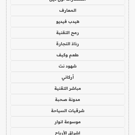
المعارف
هيدب فيديو
رمح التقنية
رذاذ التجارة
طعم وكيف
شهود نت
أركاني
مباشر التقنية
مدونة صحبة
شرقيات السياحة
موسوعة انوار
اشراق الأرباح