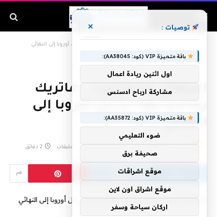
×
توصيات :
الرئيسية
»
البرتغال وسويسرا .. هاتريك رونالدو يقود برازيل أوروبا إلى النهائي
باقة متميزة VIP (كود: AA38045):
اول اثنين ريادة اعمال
البرتغال وسويسرا .. هاتريك
مشاركة ارباح ادسنس
رونالدو يقود برازيل أوروبا إلى
باقة متميزة VIP (كود: AA35872):
النهائي
ضوء التعليمي
بواسطة
admin
يونيو 6, 2019
لا توجد تعليقات
2 دقائق
صحيفة برق
موقع اشراقات
موقع اشراق اون لاين
اركان سياحة وسفر