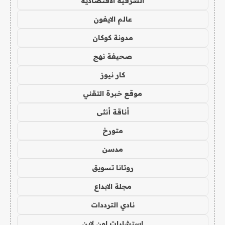
الشرقية الاقتصادية
عالم الايفون
مدونة كوكان
صحيفة نهج
كار نيوز
موقع خبرة التقني
أناقة أنثى
متورخ
مدسن
روتانا تسويق
مجلة الابداع
نادي الترددات
استشارات اون لاين