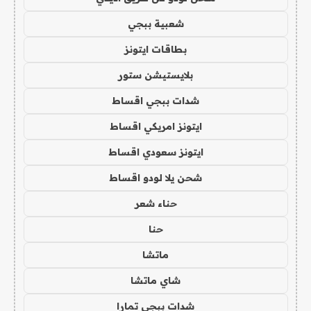
شعبية ببجي
بطاقات ايتونز
بلايستيشن ستور
شدات ببجي اقساط
ايتونز امريكي اقساط
ايتونز سعودي اقساط
شحن يلا لودو اقساط
حناء شعر
حنا
ماتشا
شاي ماتشا
شدات ببجي تمارا