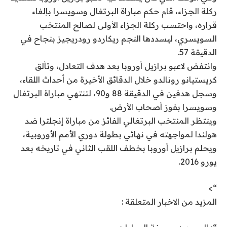
ركلة الجزاء، قام حكم مباراة البرتغال وسويسرا بإلغاء
قراره، واحتسب ركلة الجزاء الأولى لصالح المنتخب
السويسري، ليسددها النجم ريكاردو رودريجيز بنجاح في
الدقيقة 57.
وانتفض لاعبو برازيل أوروبا بعد هدف التعادل، وتألق
كريستيانو رونالدو خلال الدقائق الأخيرة من أحداث اللقاء،
وسجل هدفين في الدقيقة 88 و90، لتنتهي مباراة البرتغال
وسويسرا بفوز أصحاب الأرض.
وينتظر المنتخب البرتغالي الفائز من مباراة إنجلترا ضد
هولندا لمواجهته في نهائي بطولة دوري الأمم الأوروبية،
ويحلم برازيل أوروبا بخطف اللقب الثاني في تاريخه بعد
يورو 2016.
“>
المزيد من الاخبار المتعلقة :