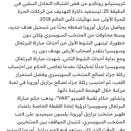
كريستيانو رونالدو من فض اشتباك التعادل السلبي في
الدقيقة 25، ليستعيد ذاكرة التهديف من الركلات الحرة
للمرة الأولى منذ نهائيات كأس العالم 2018.
وواصل برازيل أوروبا ضغطه بحثًا عن تسجيل هدف جديد،
وسط محاولات من المنتخب السويسري ولكن دون
خطورة، لينتهي الشوط الأول من أحداث مباراة البرتغال
وسويسرا بتقدم أصحاب الأرض بهدف دون رد.
ومع بداية أحداث الشوط الثاني، شهدت مباراة البرتغال
وسويسرا جدلًا تحكيميًّا، بعدما تغاضى الحكم عن احتساب
ركلة جزاء لصالح المنتخب السويسري وفضل استمرار
اللعب، ثم احتسب ركلة جزاء لصالح برازيل أوروبا في لعبة
مركبة خلال الهجمة المرتدة ذاتها.
وتشاور حكام تقنية الفيديو “VAR”، وذهب حكم مباراة
البرتغال وسويسرا لرؤية إعادة اللقطة الخاصة باعتداء
ظهير منتخب برازيل أوروبا، يلسون سيميدو، على لاعب
المنتخب السويسري، لتتبدل المواقف بين المنتخبين.
وفي الوقت الذي كان يستعد فيه لاعبو برازيل أوروبا لتسديد