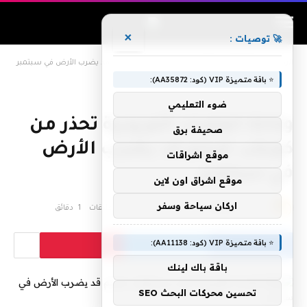
×
🚀 توصيات :
الرئيسية
»
وكالة الفضاء الأوروبية تحذر من كويكب ضخم قد يضرب الأرض في سبتمبر
⭐ باقة متميزة VIP (كود: AA35872):
ضوء التعليمي
وكالة الفضاء الأوروبية تحذر من
صحيفة برق
كويكب ضخم قد يضرب الأرض
موقع اشراقات
في سبتمبر
موقع اشراق اون لاين
اركان سياحة وسفر
بواسطة
admin
يونيو 9, 2019
لا توجد تعليقات
1 دقائق
⭐ باقة متميزة VIP (كود: AA11138):
باقة باك لينك
تحسين محركات البحث SEO