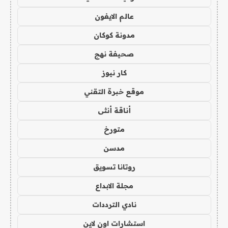
عالم الايفون
مدونة كوكان
صحيفة نهج
كار نيوز
موقع خبرة التقني
أناقة أنثى
متورخ
مدسن
روتانا تسويق
مجلة الابداع
نادي الترددات
استشارات اون لاين