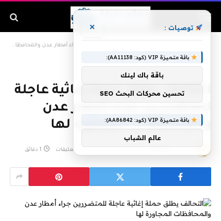
×
توصيات :
الرئيسية
»
التحالف يطلق حملة إغاثية عاجلة للمتضررين جراء أمطار عدن والمحافظات المجاورة لها
باقة متميزة VIP (كود: AA11138):
باقة باك لينك
التحالف يطلق حملة إغاثية عاجلة
تحسين محركات البحث SEO
للمتضررين جراء أمطار عدن
باقة متميزة VIP (كود: AA86842):
والمحافظات المجاورة لها
عالم الشباب
بواسطة
admin
يونيو 10, 2019
لا توجد تعليقات
1 دقائق