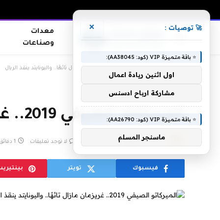
×
🚀 توصيات :
معدات
وصناعات
⭐ باقة متميزة VIP (كود: AA38045):
الرئيسية
»
الميركاتو الصيفي 2019.. غريزمان مازال تائهًا.. واليونايتد ينقذ الريال
اول اثنين ريادة اعمال
مشاركة ارباح ادسنس
الميركاتو الصيفي 2019.. غريزمان مازال تائهًا.. واليونايتد ينقذ الريال
⭐ باقة متميزة VIP (كود: AA26790):
ماسنجر المسلم
بواسطة
admin
يونيو 10, 2019
لا توجد تعليقات
1 دقائق
فيسبوك
تويتر
بينتيري