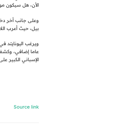
الأن، هل سيكون موهب
وعلى جانب أخر دخل 
بيل، حيث أعرب اللاع
ويرغب اليونايتد في
عاما إضافي، وكشف ال
الإسباني الكبير على
Source link