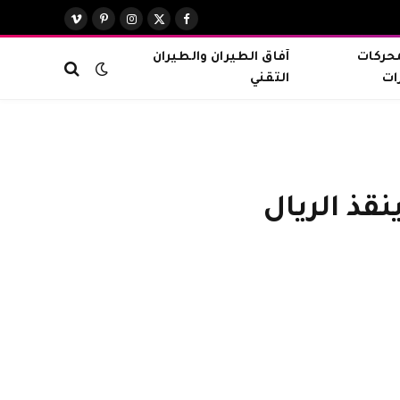
X
فيسبوك
الانستغرام
بينتيريست
فيميو
(Twitter)
محركات
آفاق الطيران والطيران
ات
التقني