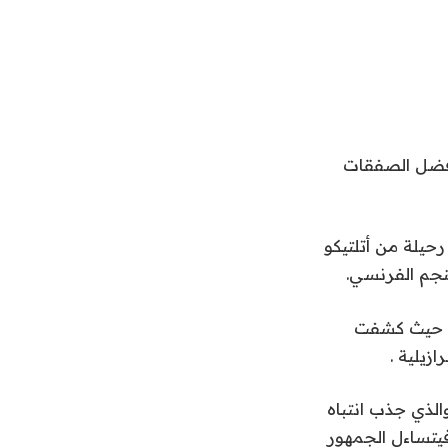
 تدعيم صفوفها بأفضل الصفقات
ن المُقبلة بعد رحيلة من أتلتيكو
نجم الفرنسي.
ا؛ حيث كشفت
زيلية .
والذي جذب انتباه
فيتساءل الجمهور