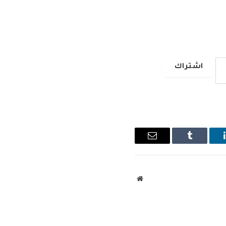
اشتراك
ينكدإن
Tumblr
البريد
الإلكتروني
موقع
الويب