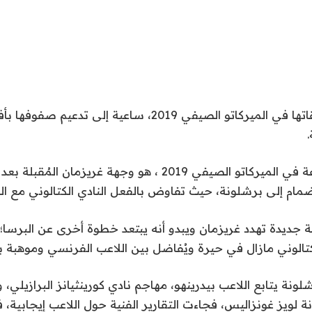
تواصل الأندية صفقاتها في الميركاتو الصيفي 2019، ساعية إلى
ومازال حديث الساعة في الميركاتو الصيفي 2019 ، هو وجهة غريزما
ضمام إلى برشلونة، حيث تفاوض بالفعل النادي الكتالوني مع ال
ة جديدة تهدد غريزمان ويبدو أنه يبتعد خطوة أخرى عن البرس
كتالوني مازال في حيرة ويُفاضل بين اللاعب الفرنسي وموهبة برا
لونة يتابع اللاعب بيدرينهو، مهاجم نادي كورينثيانز البرازيلي، 
لويز غونزاليس، فجاءت التقارير الفنية حول اللاعب إيجابية، 