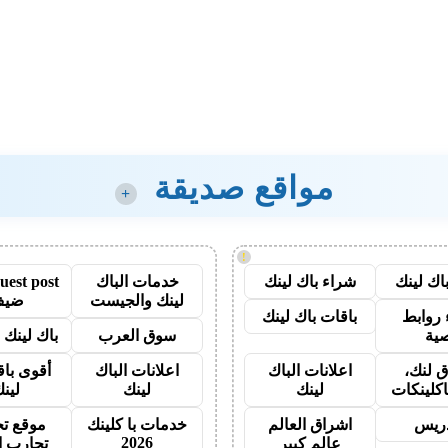
مواقع صديقة
+
!
اك لينك
شراء باك لينك
خدمات الباك
لينك والجيست
ضيف
روابط
باقات باك لينك
ية
سوق العرب
باك لينك با
 لنك،
اعلانات الباك
اعلانات الباك
أقوى باق
اكلينكات
لينك
لينك
لين
دريس
اشراق العالم
خدمات با كلينك
موقع تج
2026
عالم كبير
تجارب ا