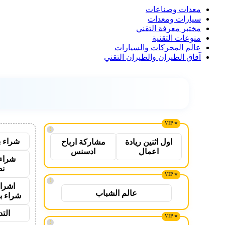
معدات وصناعات
سيارات ومعدات
مختبر معرفة التقني
منوعات التقنية
عالم المحركات والسيارات
آفاق الطيران والطيران التقني
!
شراء ب
اول اثنين ريادة
مشاركة ارباح
اعمال
ادسنس
شراء 
نص
!
اشراق
عالم الشباب
شراء ب
الت
!