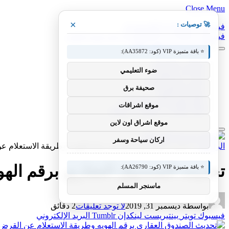
Close Menu
×
🚀 توصيات :
فيسبوك
X (Twitter)
الانستغرام
فيسبوك
X (Twitter)
الانستغرام
بينتيريست
فيميو
⭐ باقة متميزة VIP (كود: AA35872):
معدات وصناعات
ضوء التعليمي
سيارات ومعدات
مختبر معرفة التقني
صحيفة برق
منوعات التقنية
عالم المحركات والسيارات
موقع اشراقات
آفاق الطيران والطيران التقني
موقع اشراق اون لاين
اركان سياحة وسفر
الرئيسية
»
تحديث الصندوق العقاري برقم الهويه وطريقة الاستعلام 
تحديث الصندوق العقاري برقم اله
⭐ باقة متميزة VIP (كود: AA26790):
ماسنجر المسلم
بواسطة
ديسمبر 31, 2019
لا توجد تعليقات
2 دقائق
فيسبوك
تويتر
بينتيريست
لينكدإن
Tumblr
البريد الإلكتروني