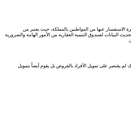
ة الاستفسار عنها من المواطنين بالمملكة، حيث يعتبر من
ديث البيانات لصندوق التنمية العقارية من الأمور الهامة والضرورية
.
 وقد تضاعف هذا المبلغ حتى وصل إلى 82 مليار و 769 مليون ريال سعودي، والبنك لم يقتصر على تمويل الأفراد بالقروض بل يقوم أيضاً بتمويل