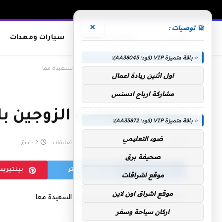
×
🚀 توصيات :
معدات وصناعات
سيارات ومعدات
⭐ باقة متميزة VIP (كود: AA38045):
الرئيسية
»
اهمية احتفالات الزوجين بالمناسبات السعيدة معا
اول اثنين ريادة اعمال
مشاركة ارباح ادسنس
اهمية احتفالات الزوجين 
⭐ باقة متميزة VIP (كود: AA35872):
ضوء التعليمي
بواسطة
يناير 1, 2020
لا توجد تعليقات
2 دقائق
صحيفة برق
فيسبوك
تويتر
بينتيري
موقع اشراقات
موقع اشراق اون لاين
اركان سياحة وسفر