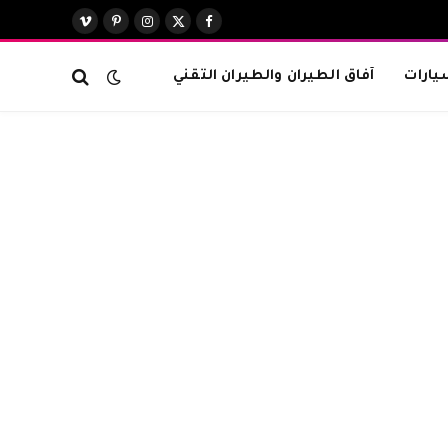
X
فيسبوك
الانستغرام
بينتيريست
فيميو
(Twitter)
يارات
آفاق الطيران والطيران التقني