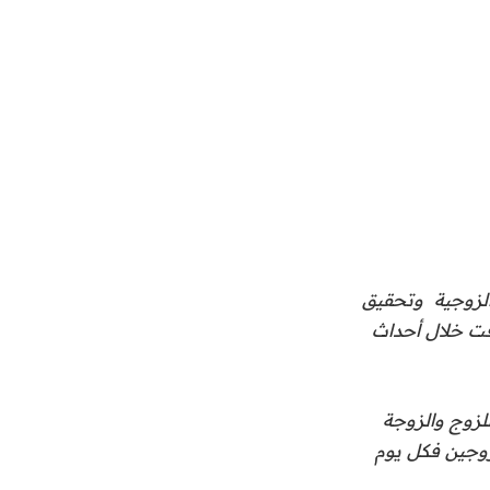
 الزوجية وتحقيق
قت خلال أحداث
لزوج والزوجة
لزوجين فكل يوم