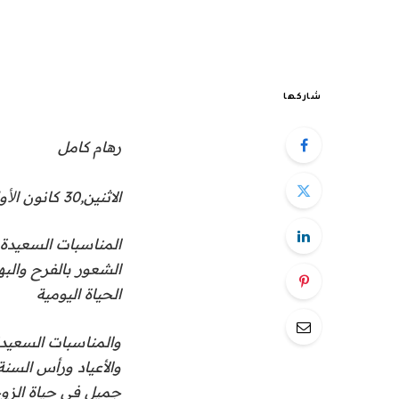
شاركها
رهام كامل
الاثنين,30 كانون اﻷول (ديسمبر) 2019 – 19:13
المناسبات السعيدة 
الشعور بالفرح وال
الحياة اليومية
والمناسبات السعيدة
والأعياد ورأس السنة
جميل في حياة الزو