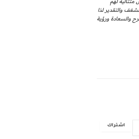
متتالية لهم
شغف والتقدير لذا
رح والسعادة ورؤية
اشتراك