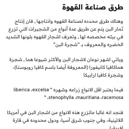
طرق صناعة القهوة
وهناك طرق محدده لصناعة القهوه وانتاجها , فان إنتاج
ثمار البن يتم عن طريق عدة أنواع من الشجيرات التي تزرع
في بيئه مخصصه لها , وتعرف اشجار القهوه بلونها الشديد
الخضره والمعروف بـ “شجرة البن”
وياتي اشهر نوعان لاشجار البن والأكثر شيوعا هما , شجرة
هماكافيا كانيفورا (المعروفة أيضا باسم كافيا روبوستا)،
وشجرة كافيا ارابيكا
فيما يعتبر اقل الانواع زراعه وشهره ” liberica ،excelsa
،stenophylla ،mauritiana ،racemosa ”
فنجد انه غالبا ماتزرع هذه الانواع من اشجار البن في أمريكا
اللاتينية، وفي جنوب شرق آسيا، ودول محدوده في قارة
إفريقيا.