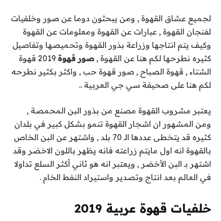
لجميع عشاق القهوة , ومن يبحثون دوما عن صور وخلفيات
لفنجان القهوة , عبارات عن القهوة ومعلومات عن القهوة
وكيف يتم انتاجها وزراعة بذور القهوة وتحميصها وتفاصيل
كثيره نطرحها لكم هنا عن القهوة ,
صور قهوة
2019 قهوة
الشتاء , قهوة الصباح , صور قهوة حب , واكثر بكثير نطرحه
لكم هنا على صحيفة سي جي العربية ..
يعتبر مشروب القهوة مصنع من بذور البن المحمصة ,
ومن المشهور ان اشجار القهوة تنمو بشكل كبير في بلدان
كثيره قد يتخطى عددها الـ 70 بلد , واشتهر عن البن الخاص
بالقهوة انه اول مايتم زراعته فانه يظهر باللون الاخضر وقد
اشتهر بـ البن الأخضر , ويعتبر انه هو ثاني أكثر السلع تداولا
في العالم بعد انتاج وتصدير واستيراد النفط الخام .
خلفيات قهوة عربية 2019