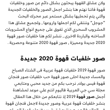
ولان عشاق القهوة يبحثون بشكل دائم عن صور وخلفيات
قهوة فاننا نهتم هنا بنشر اجمل الصور والخلفيات الجديدة
والتي يتم تحمليها بشكل مستمر عبر محرك البحث
“جوجل” وننتقي لكم اجملها واروعها , ولجميع عشاق هذا
المشروب السحري الذي تفوق على جميع انواع المشروبات
الساخنه والباردة الاخرى , ننشر لكم هنا خلفيات صور قهوة
2020 جديدة ومميزة , صور قهوة 2020 متنوعة وحصرية .
صور خلفيات قهوة 2020 جديدة
صور قهوة 2019 خلفيات قهوة عربية فى الشتاء الصباح
والمساء جديدة احلى صور قهوة حب خلفيات صور فنجان
قهوة فيس بوك, نرحب بكم من جديد محبي ومتابعي
مجلة سي جي العربية فاليوم انتم علي موعد لمشاهدة
أجمل
صور قهوة
2019 إذ نتابعكم من خلال هذا المقال
بنشر خلفيات قهوة عربية وصور جديدة لاجمل فنجان قهوة
في العالم فالجميع منا يعشق شرب فنجان قهوة الصباح