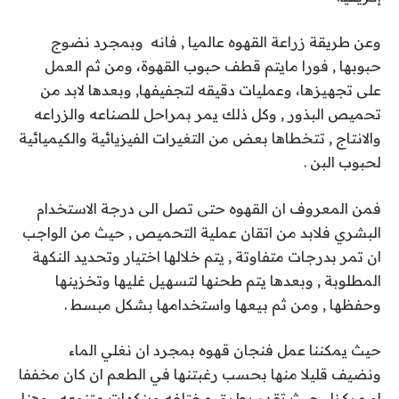
وعن طريقة زراعة القهوه عالميا , فانه وبمجرد نضوج
حبوبها , فورا مايتم قطف حبوب القهوة، ومن ثم العمل
على تجهيزها، وعمليات دقيقه لتجفيفها, وبعدها لابد من
تحميص البذور , وكل ذلك يمر بمراحل للصناعه والزراعه
والانتاج , تتخطاها بعض من التغيرات الفيزيائية والكيميائية
لحبوب البن .
فمن المعروف ان القهوه حتى تصل الى درجة الاستخدام
البشري فلابد من اتقان عملية التحميص , حيث من الواجب
ان تمر بدرجات متفاوتة , يتم خلالها اختيار وتحديد النكهة
المطلوبة , وبعدها يتم طحنها لتسهيل غليها وتخزينها
وحفظها , ومن ثم بيعها واستخدامها بشكل مبسط .
حيث يمكننا عمل فنجان قهوه بمجرد ان نغلي الماء
ونضيف قليلا منها بحسب رغبتنها في الطعم ان كان مخففا
او مركزا , حيث تقدم بطرق مختلفه وبنكهات متنوعه , وهنا