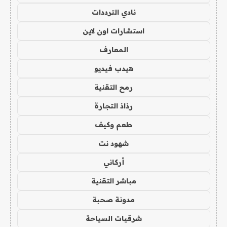
نادي الترددات
استشارات اون لاين
المعارف
هيدب فيديو
رمح التقنية
رذاذ التجارة
طعم وكيف
شهود نت
أركاني
مباشر التقنية
مدونة صحبة
شرقيات السياحة