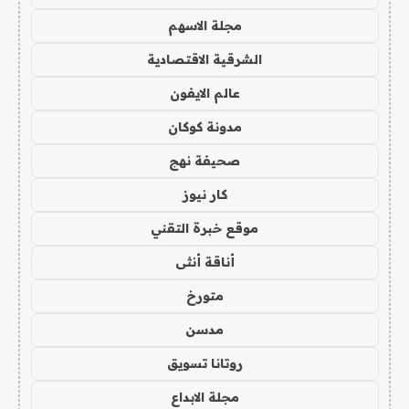
مجلة الاسهم
الشرقية الاقتصادية
عالم الايفون
مدونة كوكان
صحيفة نهج
كار نيوز
موقع خبرة التقني
أناقة أنثى
متورخ
مدسن
روتانا تسويق
مجلة الابداع