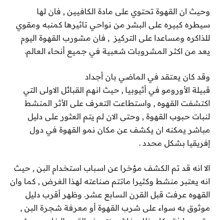
وحيث ان القهوة تحتوي على مادة الكافيين , فان لها
سيطره كبيره على البشر من نواحي تاثيرها كمنبه ومقوي
للذاكره ومساعدا على التركيز , فان مشورب القهوة اليوم
يعد من اكثر المشروبات شعبية في جميع أنحاء العالم.
وقد كان يعتقد في الماضي بان أجداد
قبيلة الأورومو في أثيوبيا , حيث انهم القبائل الاولى التي
اكتشفت القهوه , واستطاعت التعرف على الأثر المنشط
لنبات حبوب القهوة , وحتى الان لم يتم العثور على دليل
مباشر يمكنه ان يكشف عن مكان نمو القهوة في دول
إفريقيا بشكل محدد .
الا انه قد تم الكشف مؤخرا عن اسباب استخدام البن , حيث
انه يعتبر منشط وكثيرا ماتتم صناعته لهذا الغرض , كما وان
القهوه عرفت قبل القرن السابع عشر. وظهر أقرب دليل
موثوق به سواء على شرب القهوة أو معرفة شجرة البن ,