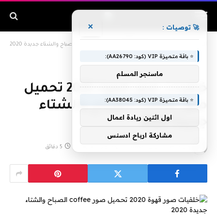
×
🚀 توصيات :
الرئيسية
»
خلفيات صور قهوة 2020 تحميل صور coffee الصباح والشتاء جديدة 2020
⭐ باقة متميزة VIP (كود: AA26790):
ماسنجر المسلم
خلفيات صور قهوة 2020 تحميل
⭐ باقة متميزة VIP (كود: AA38045):
صور coffee الصباح والشتاء
اول اثنين ريادة اعمال
جديدة 2020
مشاركة ارباح ادسنس
بواسطة
يناير 1, 2020
لا توجد تعليقات
5 دقائق