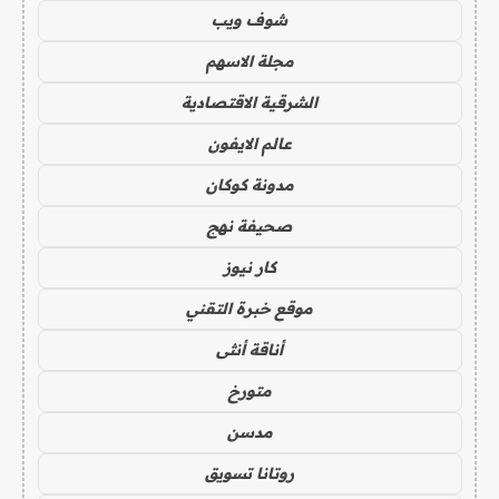
شوف ويب
مجلة الاسهم
الشرقية الاقتصادية
عالم الايفون
مدونة كوكان
صحيفة نهج
كار نيوز
موقع خبرة التقني
أناقة أنثى
متورخ
مدسن
روتانا تسويق