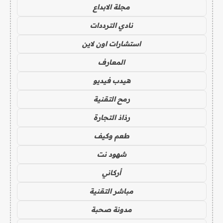
مجلة الابداع
نادي الترددات
استشارات اون لاين
المعارف
هيدب فيديو
رمح التقنية
رذاذ التجارة
طعم وكيف
شهود نت
أركاني
مباشر التقنية
مدونة صحبة