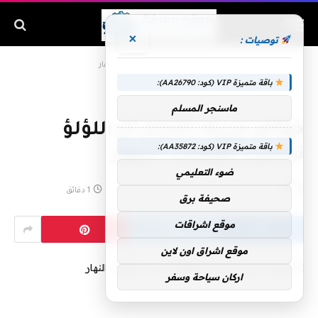
×
توصيات :
الرئيسية
»
خواتم مزينة بأحجار أم اللؤلؤ تناسب إطلالات النهار
باقة متميزة VIP (كود: AA26790):
ماسنجر المسلم
خواتم مزينة بأحجار أم اللؤلؤ
باقة متميزة VIP (كود: AA35872):
تناسب إطلالات النهار
ضوء التعليمي
بواسطة
يناير 2, 2020
لا توجد تعليقات
1 دقائق
صحيفة برق
موقع اشراقات
موقع اشراق اون لاين
اركان سياحة وسفر