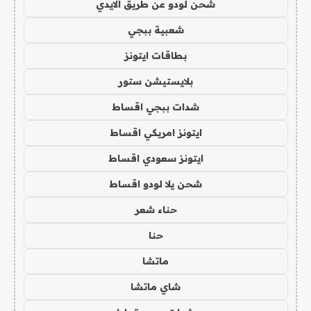
شحن لودو عن طريق الايدي
شعبية ببجي
بطاقات ايتونز
بلايستيشن ستور
شدات ببجي اقساط
ايتونز امريكي اقساط
ايتونز سعودي اقساط
شحن يلا لودو اقساط
حناء شعر
حنا
ماتشا
شاي ماتشا