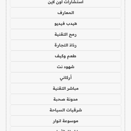
استشارات اون لاين
المعارف
هيدب فيديو
رمح التقنية
رذاذ التجارة
طعم وكيف
شهود نت
أركاني
مباشر التقنية
مدونة صحبة
شرقيات السياحة
موسوعة انوار