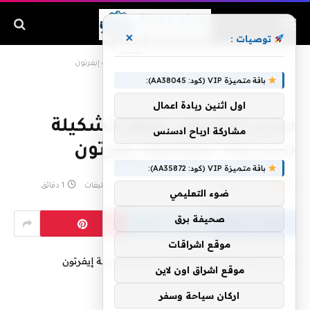
×
توصيات :
الرئيسية
»
مدرب ليفربول يجهز لتشكيلة «سرية» لمواجهة إيفرتون
باقة متميزة VIP (كود: AA38045):
اول اثنين ريادة اعمال
مدرب ليفربول يجهز لتشكيلة
مشاركة ارباح ادسنس
«سرية» لمواجهة إيفرتون
باقة متميزة VIP (كود: AA35872):
بواسطة
admin
يناير 3, 2020
لا توجد تعليقات
1 دقائق
ضوء التعليمي
صحيفة برق
موقع اشراقات
موقع اشراق اون لاين
اركان سياحة وسفر