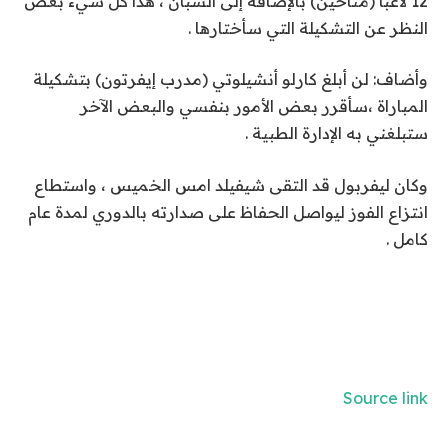
12 لاعبا (متاحين) بالإضافة إلى الشبان ، هذا كل شيء بغض
النظر عن التشكيلة التي سأختارها .
وأضاف: لن أبلغ كارلو أنشيلوتي (مدرب إيفرتون) بتشكيلة
المباراة ،سأقرر بعض الأمور بنفسي والبعض الآخر
ستبلغني به الإدارة الطبية .
وكان ليفربول قد التقى شيفيلد امس الخميس ، واستطاع
انتزاع الفوز ليواصل الحفاظ على صدارته بالدوري لمدة عام
كامل .
Source link