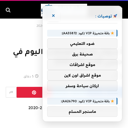
×
توصيات :
الرئيسية
»
أسعار صرف العملات اليوم في مصر الأحد 2-2-2020
باقة متميزة VIP (كود: AA35872):
ضوء التعليمي
أسعار صرف العملات اليوم في
صحيفة برق
مصر الأحد 2-2-2020
موقع اشراقات
موقع اشراق اون لاين
بواسطة
فبراير 2, 2020
لا توجد تعليقات
5 دقائق
اركان سياحة وسفر
باقة متميزة VIP (كود: AA26790):
ماسنجر المسلم