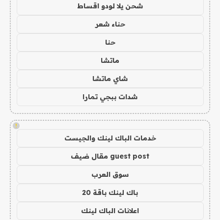
شحن يلا لودو اقساط
حناء شعر
حنا
ماتشا
شاي ماتشا
شدات ببجي تمارا
!
خدمات الباك لينك والجيست
guest post مقال ضيف
سوق العرب
باك لينك باقة 20
اعلانات الباك لينك