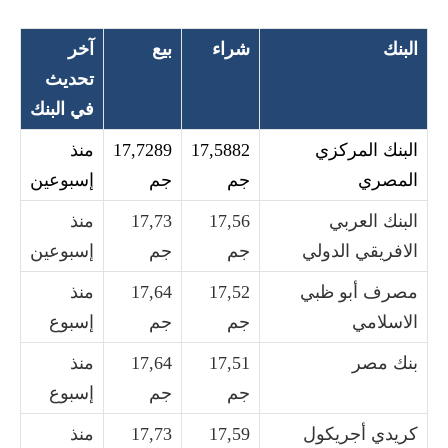
البنك
شراء
بيع
آخر
تحديث
في البنك
البنك المركزي
17,5882
17,7289
منذ
المصري
جم
جم
إسبوعين
البنك العربي
17,56
17,73
منذ
الافريقي الدولي
جم
جم
إسبوعين
مصرف أبو ظبي
17,52
17,64
منذ
الاسلامي
جم
جم
إسبوع
بنك مصر
17,51
17,64
منذ
جم
جم
إسبوع
كريدي أجريكول
17,59
17,73
منذ