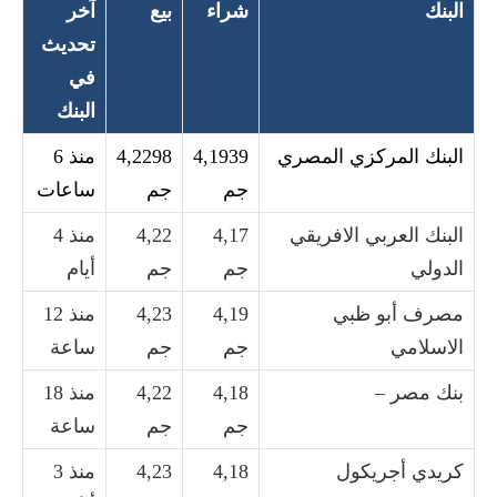
البنك
شراء
بيع
آخر
تحديث
في
البنك
البنك المركزي المصري
4,1939
4,2298
منذ 6
جم
جم
ساعات
البنك العربي الافريقي
4,17
4,22
منذ 4
الدولي
جم
جم
أيام
مصرف أبو ظبي
4,19
4,23
منذ 12
الاسلامي
جم
جم
ساعة
بنك مصر –
4,18
4,22
منذ 18
جم
جم
ساعة
كريدي أجريكول
4,18
4,23
منذ 3