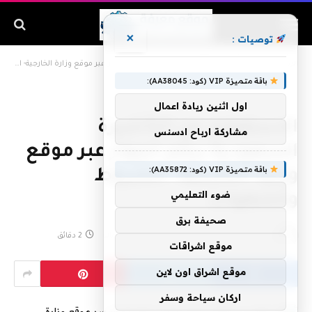
×
توصيات :
الرئيسية
»
الاستعلام عن التأشيرة السعودية برقم الجواز عبر موقع وزارة الخارجية- الشروط والخطوات
باقة متميزة VIP (كود: AA38045):
اول اثنين ريادة اعمال
الاستعلام عن التأشيرة
مشاركة ارباح ادسنس
السعودية برقم الجواز عبر موقع
باقة متميزة VIP (كود: AA35872):
وزارة الخارجية- الشروط
ضوء التعليمي
والخطوات
صحيفة برق
بواسطة
فبراير 2, 2020
لا توجد تعليقات
2 دقائق
موقع اشراقات
موقع اشراق اون لاين
اركان سياحة وسفر