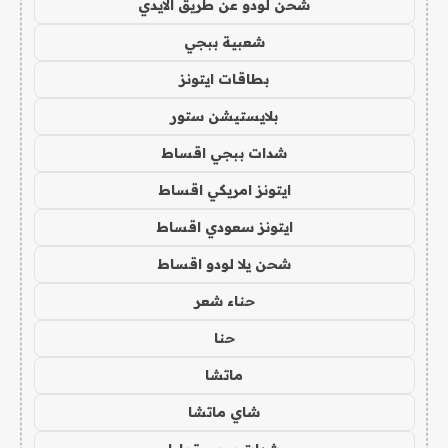
شحن لودو عن طريق الايدي
شعبية ببجي
بطاقات ايتونز
بلايستيشن ستور
شدات ببجي اقساط
ايتونز امريكي اقساط
ايتونز سعودي اقساط
شحن يلا لودو اقساط
حناء شعر
حنا
ماتشا
شاي ماتشا