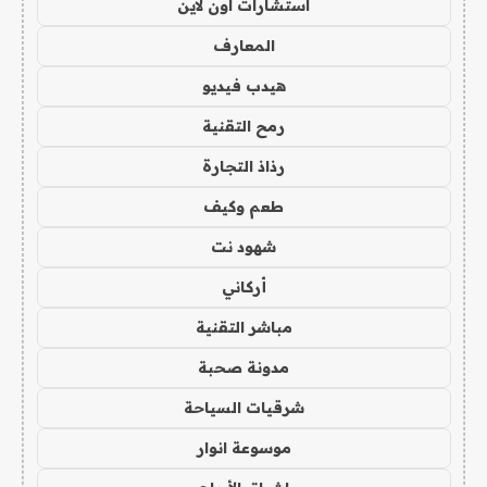
استشارات اون لاين
المعارف
هيدب فيديو
رمح التقنية
رذاذ التجارة
طعم وكيف
شهود نت
أركاني
مباشر التقنية
مدونة صحبة
شرقيات السياحة
موسوعة انوار