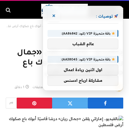
×
توصيات :
الرئيسية
»
بالفيديو.. إماراتي يلقن «جمال ريان» درسًا قاسيًا: أبوك باع صكوك أرض فلسطين
باقة متميزة VIP (كود: AA86842):
عالم الشباب
بالفيديو.. إماراتي يلقن «جمال
باقة متميزة VIP (كود: AA38045):
ريان» درسًا قاسيًا: أبوك باع
اول اثنين ريادة اعمال
صكوك أرض فلسطين
مشاركة ارباح ادسنس
بواسطة
admin
فبراير 2, 2020
لا توجد تعليقات
1 دقائق