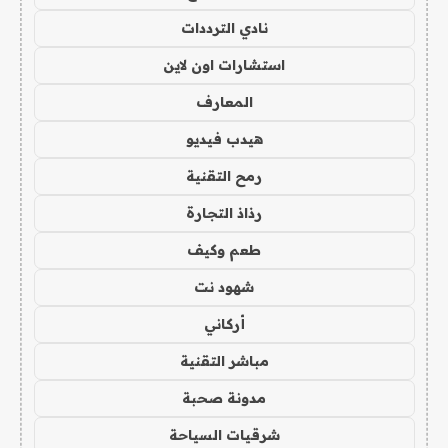
نادي الترددات
استشارات اون لاين
المعارف
هيدب فيديو
رمح التقنية
رذاذ التجارة
طعم وكيف
شهود نت
أركاني
مباشر التقنية
مدونة صحبة
شرقيات السياحة