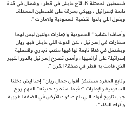
فلسطين المحتلة ؟!، الأخ عايش في قطر ، وشغال في قناة
تابعة لإسرائيل ، ويبكي بحرقة على فلسطين المحتلة..
ويقول اللي باعوا القضية السعودية والإمارات “.
وأضاف الشاب: ” السعودية والإمارات دولتين ليس لهما
سفارات في إسرائيل ، لكن الدولة اللي عايش فيها ريان
ويشتغل في قناة تابعة لها فيها مكتب تجاري وقنصلية
إسرائيلة على أراضيها ، وأمس تصرح إسرائيل بالدور الكبير
الذي قامت به قطر في صفقة القرن “.
وتابع المغرد مستنكرًا أقوال جمال ريان:” إحنا ايش دخلنا
السعودية والإمارات “؛ فيما استطرد حديثه:” المهم روح
جيب تاريخ أبوك اللي باع صكوك الأرض في الضفة الغربية
وأترك البكاء ” .