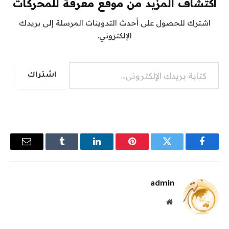
اكتشاف المزيد من موقع معرفة للمحركات
اشترك للحصول على أحدث التدوينات المرسلة إلى بريدك
الإلكتروني.
كتابة بريدك الإلكتروني...
اشتراك
فيسبوك
تويتر
بينتيريست
لينكدإن
Tumblr
البريد
الإلكترو
admin
موقع
الويب