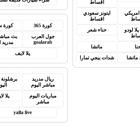
اقساط
 امريكي
ايتونز سعودي
ساط
اقساط
كورة 365
كورة س
لا لودو
حناء شعر
ساط
جول العرب
بث مباشر
goalarab
مدريد ا
نا
ماتشا
يلا لايف
ماتشا
شدات ببجي تمارا
ريال مدريد
برشلونة 
مباشر اليوم
اليو
مباريات اليوم
يلا لا
مباشر
yalla live