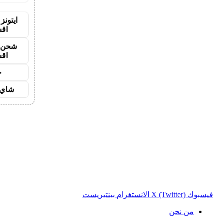
ايتونز
اق
شحن ي
اق
ح
شاي 
فيسبوك
X (Twitter)
الانستغرام
بينتيريست
من نحن