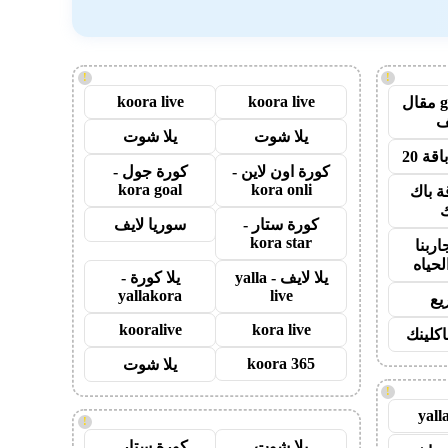
!
!
koora live
koora live
guest post مقال
يلا شوت
يلا شوت
قة 20
كورة اون لاين -
كورة جول -
kora goal
kora onli
ة باك
ك
كورة ستار -
سوريا لايف
kora star
اربنا
لحياه
يلا لايف - yalla
يلا كورة -
yallakora
live
يع
kooralive
kora live
اكلينك
koora 365
يلا شوت
!
yall
!
يلا شوت
كورة ستار -