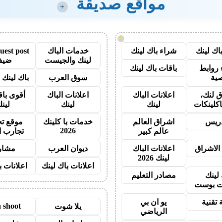
مواقع صديقة
+
!
اك لينك
شراء باك لينك
خدمات الباك
لينك والجيست
ضيف
روابط
باقات باك لينك
ية
سوق العرب
باك لينك با
 لنك،
اعلانات الباك
اعلانات الباك
أقوى باق
اكلينكات
لينك
لينك
لين
دريس
اشراق العالم
خدمات با كلينك
موقع تج
2026
عالم كبير
تجارب ا
الاشراق
اعلانات الباك
ديوان العرب
مشار
لينك 2026
اعلانات باك لينك
اعلانات ب
 لينك
مصادر التعليم
 بوست
 تقنية
يو ان بي
a shoot
يلا شوت
الرياضي