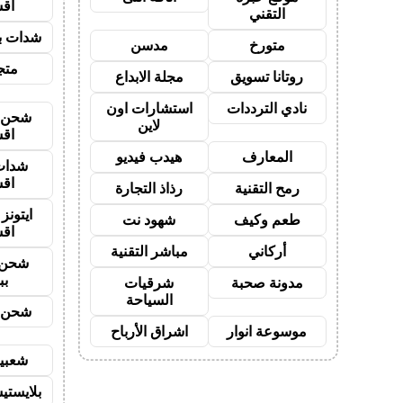
اق
التقني
شدات بب
متورخ
مدسن
متجر
روتانا تسويق
مجلة الابداع
نادي الترددات
استشارات اون
شحن ي
لاين
اق
المعارف
هيدب فيديو
شدات
اق
رمح التقنية
رذاذ التجارة
ايتون
طعم وكيف
شهود نت
اق
أركاني
مباشر التقنية
شحن 
بب
مدونة صحبة
شرقيات
السياحة
شحن ي
موسوعة انوار
اشراق الأرباح
شعبية
بلايستي