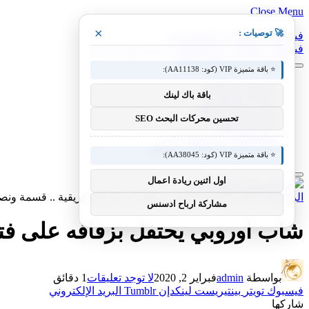
Close Menu
×
🚀 توصيات :
فيسبوك
X (Twitter)
الانستغرام
فيسبوك
X (Twitter)
الانستغرام
بينتيريست
فيميو
⭐ باقة متميزة VIP (كود: AA11138):
معدات وصناعات
باقة باك لينك
سيارات ومعدات
مختبر معرفة التقني
تحسين محركات البحث SEO
منوعات التقنية
عالم المحركات والسيارات
آفاق الطيران والطيران التقني
⭐ باقة متميزة VIP (كود: AA38045):
اول اثنين ريادة اعمال
الرئيسية
»
شاب اوروبي يحتفل بزفافه على فتاة افريقية .. قسمة ون
مشاركة ارباح ادسنس
شاب اوروبي يحتفل بزفافه على فتا
بواسطة
admin
فبراير 2, 2020
لا توجد تعليقات
1 دقائق
فيسبوك
تويتر
بينتيريست
لينكدإن
Tumblr
البريد الإلكتروني
شاركها