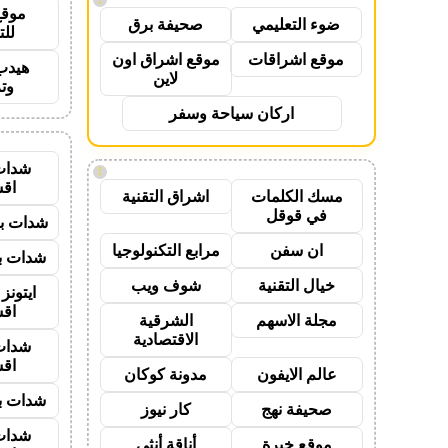
موقع
ضوء التعليمي
صحيفة برق
للت
موقع اشراقات
موقع اشراق اون
هيدب
لاين
وت
اركان سياحة وسفر
شدات
!
اق
مسك الكلمات
اشراق التقنية
في قوقل
شدات بب
ان سفن
مرابع التكنولوجيا
شدات بب
خيال التقنية
شوف ويب
ايتون
اق
مجلة الاسهم
الشرقية
الاقتصادية
شدات
اق
عالم الايفون
مدونة كوكان
شدات بب
صحيفة نهج
كار نيوز
شدات
موقع خبرة
أناقة أنثى