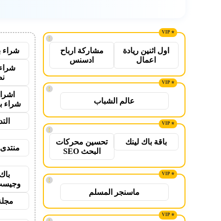
!
شراء ب
اول اثنين ريادة
مشاركة ارباح
اعمال
ادسنس
شراء 
نص
!
اشراق
عالم الشباب
شراء ب
الت
!
باقة باك لينك
تحسين محركات
منتدى 
البحث SEO
باك
!
وجيست
ماسنجر المسلم
مجلة
!