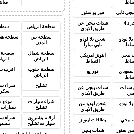
ساط
مباش
جي تابي
فور يو ستور
 4u
شدات ببجي عن
سطحة الرياض
سطح
طريق الايدي
سطحة بين
سطحة هيد
لا لودو
شحن يلا لودو
المدن
ساط
تابي تمارا
سطحة شمال
سطحة 
 ببجي
ايتونز امريكي
الرياض
الري
ساط
اقساط
سطحة جنوب
اقرب س
ز سعودي
فور يو
الرياض
ساط
تشليح
شراء سي
شدات
شدات ببجي عن
سكرا
جي
طريق الايدي
شراء سيارات
موقع ش
لا لودو
شحن لودو عن
تشليح
سيارات 
طريق الايدي
ارقام يشترون
شراء سي
 ببجي
بطاقات ايتونز
سيارات تشليح
مصدو
شن ستور
شدات ببجي
شراء سيارات قديمة تشلي