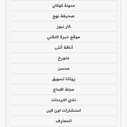
مدونة كوكان
صحيفة نهج
كار نيوز
موقع خبرة التقني
أناقة أنثى
متورخ
مدسن
روتانا تسويق
مجلة الابداع
نادي الترددات
استشارات اون لاين
المعارف