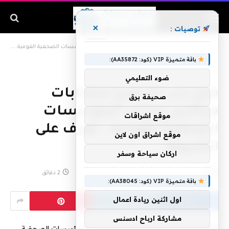
×
توصيات :
الرئيسية
»
فتح باب الترشح لانتخابات مجالس إدارات المؤسسات الصحفية القومية.. تعرف على الشروط
باقة متميزة VIP (كود: AA35872):
ضوء التعليمي
فتح باب الترشح لانتخابات
صحيفة برق
مجالس إدارات المؤسسات
موقع اشراقات
الصحفية القومية.. تعرف على
موقع اشراق اون لاين
الشروط
اركان سياحة وسفر
بواسطة
فبراير 2, 2020
لا توجد تعليقات
2 دقائق
باقة متميزة VIP (كود: AA38045):
اول اثنين ريادة اعمال
مشاركة ارباح ادسنس