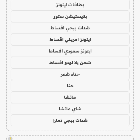
بطاقات ايتونز
بلايستيشن ستور
شدات ببجي اقساط
ايتونز امريكي اقساط
ايتونز سعودي اقساط
شحن يلا لودو اقساط
حناء شعر
حنا
ماتشا
شاي ماتشا
شدات ببجي تمارا
!