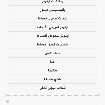
بطاقات ايتونز
بلايستيشن ستور
شدات ببجي اقساط
ايتونز امريكي اقساط
ايتونز سعودي اقساط
شحن يلا لودو اقساط
حناء شعر
حنا
ماتشا
شاي ماتشا
شدات ببجي تمارا
!