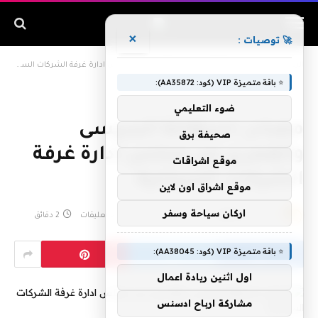
×
🚀 توصيات :
الرئيسية
»
مصادر :استقالة السيسى والغمرى من مجلس ادارة غرفة الشركات السياحية
⭐ باقة متميزة VIP (كود: AA35872):
ضوء التعليمي
مصادر :استقالة السيسى
صحيفة برق
والغمرى من مجلس ادارة غرفة
موقع اشراقات
الشركات السياحية
موقع اشراق اون لاين
اركان سياحة وسفر
بواسطة
admin
فبراير 2, 2020
لا توجد تعليقات
2 دقائق
⭐ باقة متميزة VIP (كود: AA38045):
اول اثنين ريادة اعمال
مشاركة ارباح ادسنس