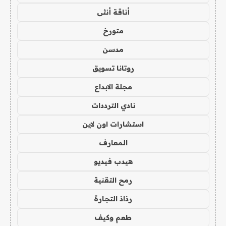
أناقة أنثى
متورخ
مدسن
روتانا تسويق
مجلة الابداع
نادي الترددات
استشارات اون لاين
المعارف
هيدب فيديو
رمح التقنية
رذاذ التجارة
طعم وكيف