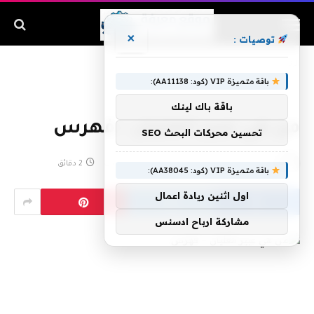
×
توصيات :
الرئيسية
»
من هي عبير العليان – فهرس
باقة متميزة VIP (كود: AA11138):
باقة باك لينك
من هي عبير العليان – فهرس
تحسين محركات البحث SEO
بواسطة
فبراير 2, 2020
لا توجد تعليقات
2 دقائق
باقة متميزة VIP (كود: AA38045):
اول اثنين ريادة اعمال
مشاركة ارباح ادسنس