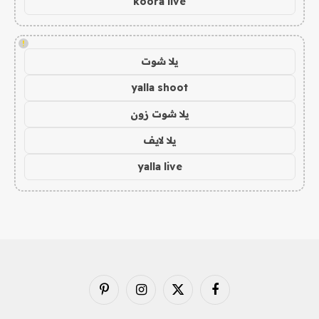
koora live
!
يلا شوت
yalla shoot
يلا شوت زون
يلا لايف
yalla live
فيسبوك
X
الانستغرام
بينتيريست
(Twitter)