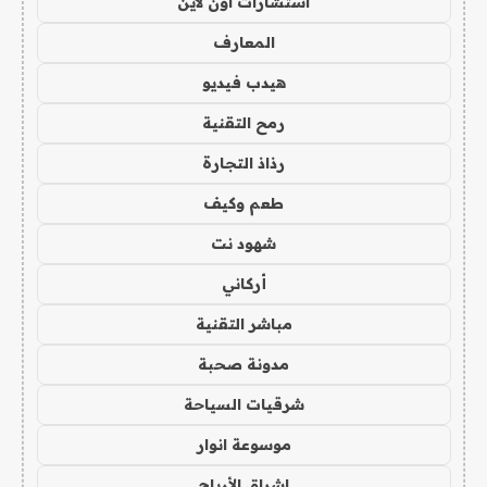
استشارات اون لاين
المعارف
هيدب فيديو
رمح التقنية
رذاذ التجارة
طعم وكيف
شهود نت
أركاني
مباشر التقنية
مدونة صحبة
شرقيات السياحة
موسوعة انوار
اشراق الأرباح