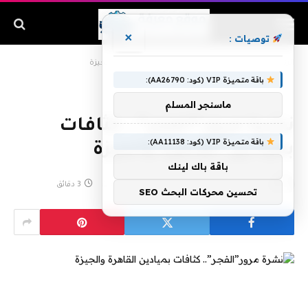
×
توصيات :
الرئيسية
»
نشرة مرور”الفجر”.. كثافات بميادين القاهرة والجيزة
باقة متميزة VIP (كود: AA26790):
ماسنجر المسلم
نشرة مرور”الفجر”.. كثافات
باقة متميزة VIP (كود: AA11138):
بميادين القاهرة والجيزة
باقة باك لينك
بواسطة
فبراير 2, 2020
لا توجد تعليقات
3 دقائق
تحسين محركات البحث SEO