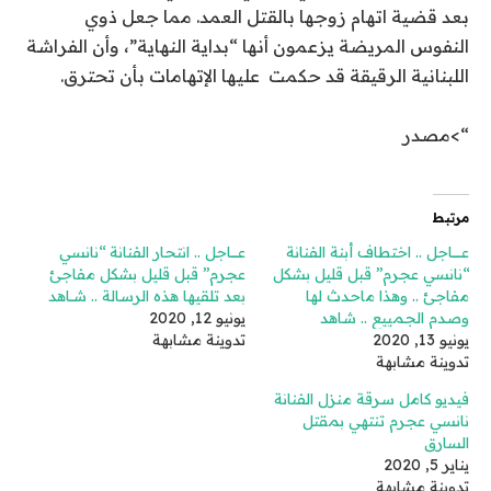
بعد قضية اتهام زوجها بالقتل العمد. مما جعل ذوي
النفوس المريضة يزعمون أنها “بداية النهاية”، وأن الفراشة
اللبنانية الرقيقة قد حكمت عليها الإتهامات بأن تحترق.
“>مصدر
مرتبط
عــــــــاجل .. اختطاف أبنة الفنانة
عــــــاجل .. انتحار الفنانة ‘‘نانسي
‘‘نانسي عجرم’’ قبل قليل بشكل
عجرم’’ قبل قليل بشكل مفاجئ
مفاجئ .. وهذا ماحدث لها
بعد تلقيها هذه الرسالة .. شــاهد
وصدم الجمييع .. شاهد
يونيو 12, 2020
يونيو 13, 2020
تدوينة مشابهة
تدوينة مشابهة
فيديو كامل سرقة منزل الفنانة
نانسي عجرم تنتهي بمقتل
السارق
يناير 5, 2020
تدوينة مشابهة