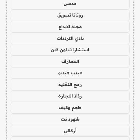
مدسن
روتانا تسويق
مجلة الابداع
نادي الترددات
استشارات اون لاين
المعارف
هيدب فيديو
رمح التقنية
رذاذ التجارة
طعم وكيف
شهود نت
أركاني