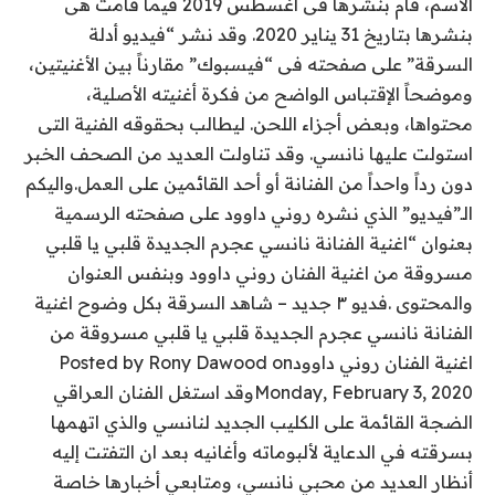
الأسم، قام بنشرها فى أغسطس 2019 فيما قامت هى
بنشرها بتاريخ 31 يناير 2020. وقد نشر “فيديو أدلة
السرقة” على صفحته فى “فيسبوك” مقارناً بين الأغنيتين،
وموضحاً الإقتباس الواضح من فكرة أغنيته الأصلية،
محتواها، وبعض أجزاء اللحن. ليطالب بحقوقه الفنية التى
استولت عليها نانسي. وقد تناولت العديد من الصحف الخبر
دون رداً واحداً من الفنانة أو أحد القائمين على العمل.واليكم
الـ”فيديو” الذي نشره روني داوود على صفحته الرسمية
بعنوان “اغنية الفنانة نانسي عجرم الجديدة قلبي يا قلبي
مسروقة من اغنية الفنان روني داوود وبنفس العنوان
والمحتوى .فديو ٣ جديد – شاهد السرقة بكل وضوح اغنية
الفنانة نانسي عجرم الجديدة قلبي يا قلبي مسروقة من
اغنية الفنان روني داوودPosted by Rony Dawood on
Monday, February 3, 2020وقد استغل الفنان العراقي
الضجة القائمة على الكليب الجديد لنانسي والذي اتهمها
بسرقته في الدعاية لألبوماته وأغانيه بعد ان التفتت إليه
أنظار العديد من محبي نانسي، ومتابعي أخبارها خاصة