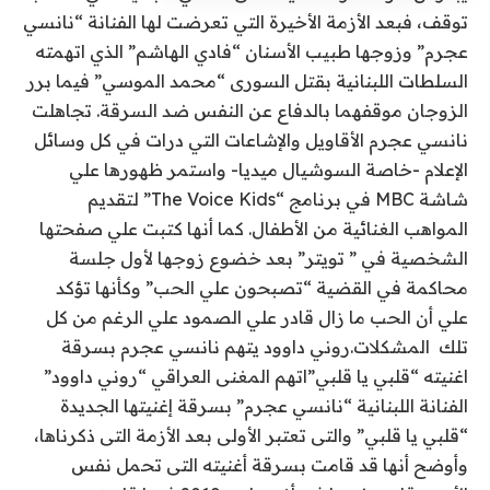
توقف، فبعد الأزمة الأخيرة التي تعرضت لها الفنانة “نانسي
عجرم” وزوجها طبيب الأسنان “فادي الهاشم” الذي اتهمته
السلطات اللبنانية بقتل السورى “محمد الموسي” فيما برر
الزوجان موقفهما بالدفاع عن النفس ضد السرقة. تجاهلت
نانسي عجرم الأقاويل والإشاعات التي درات في كل وسائل
الإعلام -خاصة السوشيال ميديا- واستمر ظهورها علي
شاشة MBC في برنامج “The Voice Kids” لتقديم
المواهب الغنائية من الأطفال. كما أنها كتبت علي صفحتها
الشخصية في ” تويتر” بعد خضوع زوجها لأول جلسة
محاكمة في القضية “تصبحون علي الحب” وكأنها تؤكد
علي أن الحب ما زال قادر علي الصمود علي الرغم من كل
تلك المشكلات.روني داوود يتهم نانسي عجرم بسرقة
اغنيته “قلبي يا قلبي”اتهم المغنى العراقي “روني داوود”
الفنانة اللبنانية “نانسي عجرم” بسرقة إغنيتها الجديدة
“قلبي يا قلبي” والتى تعتبر الأولى بعد الأزمة التى ذكرناها،
وأوضح أنها قد قامت بسرقة أغنيته التى تحمل نفس