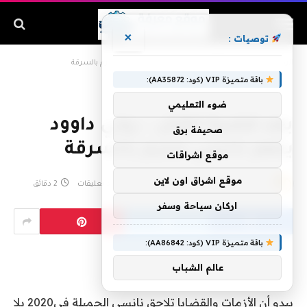
×
توصيات :
الرئيسية
»
بعد قضية القتل.. روني داوود يتهم نانسي عجرم بالسرقة
باقة متميزة VIP (كود: AA35872):
ضوء التعليمي
بعد قضية القتل.. روني داوود
صحيفة برق
يتهم نانسي عجرم بالسرقة
موقع اشراقات
موقع اشراق اون لاين
بواسطة
admin
فبراير 3, 2020
لا توجد تعليقات
2 دقائق
اركان سياحة وسفر
باقة متميزة VIP (كود: AA86842):
عالم الشباب
يبدو أن الأزمات والقضايا تلاحق نانسي الجميلة في2020 بلا