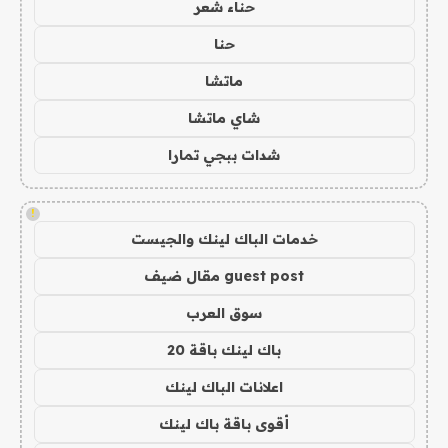
حناء شعر
حنا
ماتشا
شاي ماتشا
شدات ببجي تمارا
!
خدمات الباك لينك والجيست
guest post مقال ضيف
سوق العرب
باك لينك باقة 20
اعلانات الباك لينك
أقوى باقة باك لينك