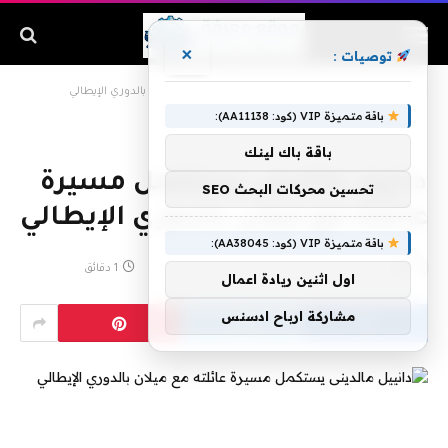
×
توصيات :
الرئيسية
»
دانييل مالدينى يستكمل مسيرة عائلته مع ميلان بالدوري الإيطالي
باقة متميزة VIP (كود: AA11138):
باقة باك لينك
دانييل مالدينى يستكمل مسيرة
تحسين محركات البحث SEO
عائلته مع ميلان بالدوري الإيطالي
باقة متميزة VIP (كود: AA38045):
بواسطة
فبراير 3, 2020
لا توجد تعليقات
1 دقائق
اول اثنين ريادة اعمال
مشاركة ارباح ادسنس