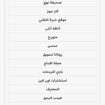
صحيفة نهج
كار نيوز
موقع خبرة التقني
أناقة أنثى
متورخ
مدسن
روتانا تسويق
مجلة الابداع
نادي الترددات
استشارات اون لاين
المعارف
هيدب فيديو