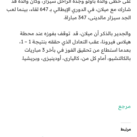
على خطى والده باولو وجده الراحل سيزار، وكان والده قد
شارك مع ميلان، في الدوري الإيطالي بـ 647 لقاء، بينما لعب
الجد سيزار مالدينى، 347 مباراة.
والجدير بالذكر أن ميلان، قد توقف بفوزه عند محطة
هيلاس فيرونا، عقب التعادل الذي حققه بنتيجة 1 – 1،
بعدما استطاع من تحقيق الفوز في بأخر 3 مباريات
بالكالتشيو، أمام كل من، كاليارى، أودينيزى، وبريشيا.
مرجع
مرتبط