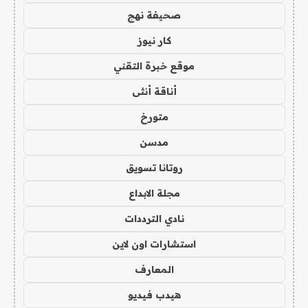
صحيفة نهج
كار نيوز
موقع خبرة التقني
أناقة أنثى
متورخ
مدسن
روتانا تسويق
مجلة الابداع
نادي الترددات
استشارات اون لاين
المعارف
هيدب فيديو