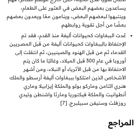
يساعدون بعضهم البعض في العثور على الطعام،
وينتبهوا لبعضهم البعض، وينامون معًا ويعدون بعضهم
بعضًا من أجل تقوية روابطهم.
عُدت الببغاوات كحيوانات أليفة منذ القدم، فقد تم
الإحتفاظ بالببغاوات كحيوانات أليفة من قبل المصريين
القدماء ثم من قبل الهنود والصينيين، ثم انتقلت إلى
أوروبا في عام 300 قبل الميلاد، وغالبًا ما كان يتم
الاحتفاظ بها من قبل الأثرياء أو النبلاء، ومن أشهر
الأشخاص الذين امتلكوا بببغاوات أليفة أرسطو والملك
هنري الثامن وماركو بولو والملكة إيزابيلا وماري
أنطوانيت والملكة فيكتوريا ومارثا واشنطن وتيدي
روزفلت وستيفن سبيلبرج. [7]
المراجع