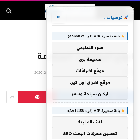
×
توصيات :
الرئيسية
»
انواع الببغاوات المتكلمة
باقة متميزة VIP (كود: AA35872):
ضوء التعليمي
انواع الببغاوات المتكلمة
صحيفة برق
موقع اشراقات
بواسطة
فبراير 15, 2020
آخر تحديث:
يوليو 25, 2020
لا توجد تعليقات
6 دقائق
موقع اشراق اون لاين
اركان سياحة وسفر
باقة متميزة VIP (كود: AA11138):
باقة باك لينك
تحسين محركات البحث SEO