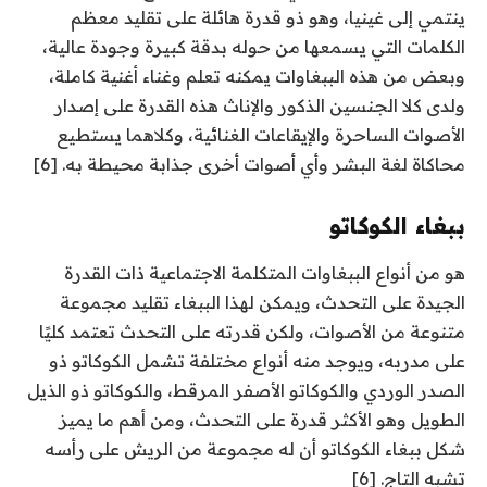
ينتمي إلى غينيا، وهو ذو قدرة هائلة على تقليد معظم
الكلمات التي يسمعها من حوله بدقة كبيرة وجودة عالية،
وبعض من هذه الببغاوات يمكنه تعلم وغناء أغنية كاملة،
ولدى كلا الجنسين الذكور والإناث هذه القدرة على إصدار
الأصوات الساحرة والإيقاعات الغنائية، وكلاهما يستطيع
محاكاة لغة البشر وأي أصوات أخرى جذابة محيطة به. [6]
ببغاء الكوكاتو
هو من أنواع الببغاوات المتكلمة الاجتماعية ذات القدرة
الجيدة على التحدث، ويمكن لهذا الببغاء تقليد مجموعة
متنوعة من الأصوات، ولكن قدرته على التحدث تعتمد كليًا
على مدربه، ويوجد منه أنواع مختلفة تشمل الكوكاتو ذو
الصدر الوردي والكوكاتو الأصفر المرقط، والكوكاتو ذو الذيل
الطويل وهو الأكثر قدرة على التحدث، ومن أهم ما يميز
شكل ببغاء الكوكاتو أن له مجموعة من الريش على رأسه
تشبه التاج. [6]