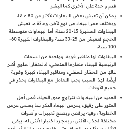
قدم واحدة على الأخرى كما البشر.
يمكن أن تعيش بعض الببغاوات لأكثر من 80 عامًا،
ويختلف عمر الببغاء من نوع لآخر، وعادًة ما تعيش
الببغاوات الصغيرة 15-20 سنة، أما الببغاوات متوسطة
الحجم فتعيش من 25-30 سنة والببغاوات الكبيرة 60-
100 سنة.
الببغاوات لها مناقير قوية، وواحدة من السمات
الرئيسية للببغاء منقارها المنحني، فالمنقار العلوي أكبر
غالبًا من المنقار السفلي، ومناقير الببغاء كبيرة وقوية
أيضًا، لهذا السبب يجب التعامل مع الببغاوات بحذر في
جميع الأوقات.
العديد من الببغاوات تتزاوج مدى الحياة، فمن أجل
العثور على رفيق، يعرض الببغاء الذكر بما يسمى عرض
الخطوبة، وفيه يرقص ويصنع تعبيرات وأصوات
مختلفة لجذب الأنثى، وبمجرد اختيار الأنثى له، يبقى
الاثنان سويًا مدى الحياة، حتى خارج موسم التكاثر، فهم