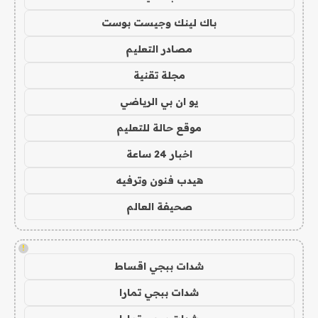
باك لينك وجيست بوست
مصادر التعليم
مجلة تقنية
يو ان بي الرياضي
موقع حالة للتعليم
اخبار 24 ساعة
هيدب فنون وترفيه
صحيفة العالم
!
شدات ببجي اقساط
شدات ببجي تمارا