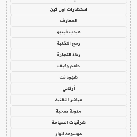
استشارات اون لاين
المعارف
هيدب فيديو
رمح التقنية
رذاذ التجارة
طعم وكيف
شهود نت
أركاني
مباشر التقنية
مدونة صحبة
شرقيات السياحة
موسوعة انوار