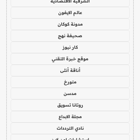
الشرقية الاقتصادية
عالم الايفون
مدونة كوكان
صحيفة نهج
كار نيوز
موقع خبرة التقني
أناقة أنثى
متورخ
مدسن
روتانا تسويق
مجلة الابداع
نادي الترددات
استشارات اون لاين