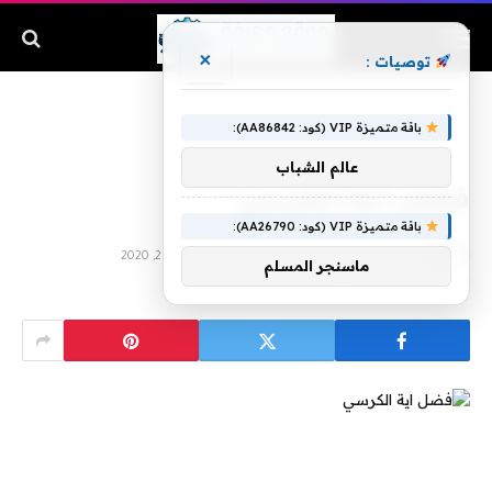
×
توصيات :
الرئيسية
»
فضل اية الكرسي
باقة متميزة VIP (كود: AA86842):
عالم الشباب
فضل اية الكرسي
باقة متميزة VIP (كود: AA26790):
بواسطة
فبراير 21, 2020
آخر تحديث:
يوليو 25, 2020
ماسنجر المسلم
لا توجد تعليقات
6 دقائق