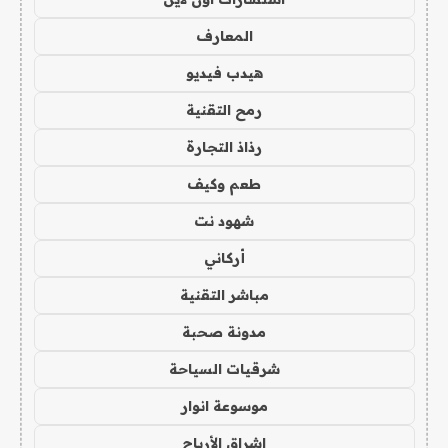
المعارف
هيدب فيديو
رمح التقنية
رذاذ التجارة
طعم وكيف
شهود نت
أركاني
مباشر التقنية
مدونة صحبة
شرقيات السياحة
موسوعة انوار
اشراق الأرباح