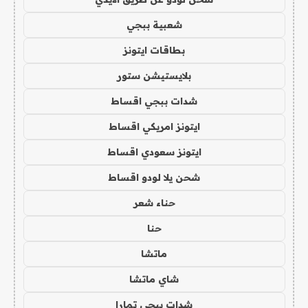
شعبية ببجي
بطاقات ايتونز
بلايستيشن ستور
شدات ببجي اقساط
ايتونز امريكي اقساط
ايتونز سعودي اقساط
شحن يلا لودو اقساط
حناء شعر
حنا
ماتشا
شاي ماتشا
شدات ببجي تمارا