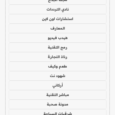
نادي الترددات
استشارات اون لاين
المعارف
هيدب فيديو
رمح التقنية
رذاذ التجارة
طعم وكيف
شهود نت
أركاني
مباشر التقنية
مدونة صحبة
شرقيات السياحة