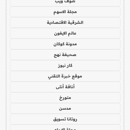
شوف ويب
مجلة الاسهم
الشرقية الاقتصادية
عالم الايفون
مدونة كوكان
صحيفة نهج
كار نيوز
موقع خبرة التقني
أناقة أنثى
متورخ
مدسن
روتانا تسويق
مجلة الابداع