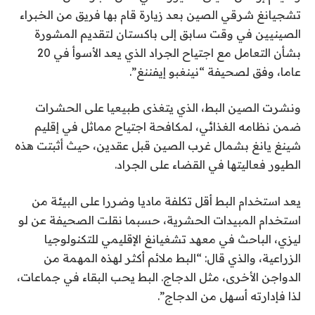
تشجيانغ شرقي الصين بعد زيارة قام بها فريق من الخبراء
الصينيين في وقت سابق إلى باكستان لتقديم المشورة
بشأن التعامل مع اجتياح الجراد الذي يعد الأسوأ في 20
عاما، وفق لصحيفة “نينغبو إيفننغ”.
ونشرت الصين البط، الذي يتغذى طبيعيا على الحشرات
ضمن نظامه الغذائي، لمكافحة اجتياح مماثل في إقليم
شينغ يانغ بشمال غرب الصين قبل عقدين، حيث أثبتت هذه
الطيور فعاليتها في القضاء على الجراد.
يعد استخدام البط أقل تكلفة ماديا وضررا على البيئة من
استخدام المبيدات الحشرية، حسبما نقلت الصحيفة عن لو
ليزي، الباحث في معهد تشغيانغ الإقليمي للتكنولوجيا
الزراعية، والذي قال: “البط ملائم أكثر لهذه المهمة من
الدواجن الأخرى، مثل الدجاج. البط يحب البقاء في جماعات،
لذا فإدارته أسهل من الدجاج”.