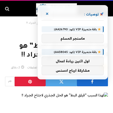
×
توصيات :
الرئيسية
»
لهذا السبب “فيلق البط” هو الحل الجذري لاجتاح الجراد !!
باقة متميزة VIP (كود: AA26790):
ماسنجر المسلم
لهذا السبب “فيلق البط” هو
باقة متميزة VIP (كود: AA38045):
الحل الجذري لاجتاح الجراد !!
اول اثنين ريادة اعمال
بواسطة
admin
فبراير 27, 2020
لا توجد تعليقات
2 دقائق
مشاركة ارباح ادسنس