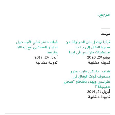
مرجع…
مرتبط
تركيا تواصل نقل المرتزقة من
قوات حفتر تنفي الأنباء حول
سوريا للقتال إلى جانب
تعاونها العسكري مع إيطاليا
ميليشيات طرابلس في ليبيا
وفرنسا
يونيو 29, 2020
أبريل 24, 2019
تدوينة مشابهة
تدوينة مشابهة
شاهد.. داعشي هارب يظهر
بصفوف قوات الوفاق في
طرابلس ويهدد باقتحام “سجن
معيتيقة”!
أبريل 21, 2019
تدوينة مشابهة