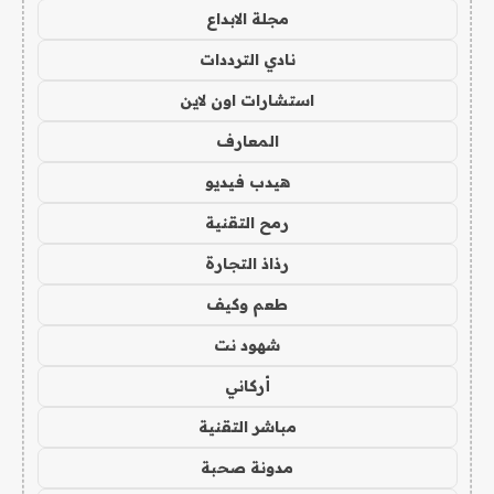
مجلة الابداع
نادي الترددات
استشارات اون لاين
المعارف
هيدب فيديو
رمح التقنية
رذاذ التجارة
طعم وكيف
شهود نت
أركاني
مباشر التقنية
مدونة صحبة