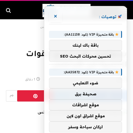
×
توصيات :
الرئيسية
»
سنواصل طرد جميع القوات الأجنبية من طرابلس
باقة متميزة VIP (كود: AA11138):
باقة باك لينك
سنواصل طرد جميع القوات
تحسين محركات البحث SEO
الأجنبية من طرابلس
باقة متميزة VIP (كود: AA35872):
بواسطة
مارس 1, 2020
لا توجد تعليقات
1 دقائق
ضوء التعليمي
صحيفة برق
موقع اشراقات
موقع اشراق اون لاين
اركان سياحة وسفر