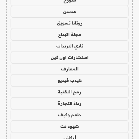
متورخ
مدسن
روتانا تسويق
مجلة الابداع
نادي الترددات
استشارات اون لاين
المعارف
هيدب فيديو
رمح التقنية
رذاذ التجارة
طعم وكيف
شهود نت
أركاني