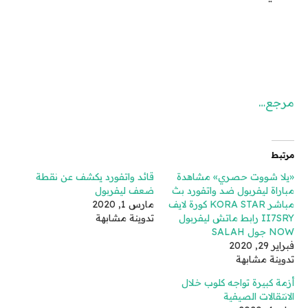
مرجع…
مرتبط
«يلا شووت حصري» مشاهدة
قائد واتفورد يكشف عن نقطة
مباراة ليفربول ضد واتفورد بث
ضعف ليفربول
مباشر KORA STAR كورة لايف
مارس 1, 2020
II7SRY رابط ماتش ليفربول
تدوينة مشابهة
NOW جول SALAH
فبراير 29, 2020
تدوينة مشابهة
أزمة كبيرة تواجه كلوب خلال
الانتقالات الصيفية