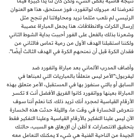
نتيجة قاسية بعض الشيء ولكن كان لنا يدًا كبيرة فيما
تعرضنا له. مبروك لواتفورد، فوز مستحق، هذا هو العنوان
الرئيسي لم نلعب مثلما نريد ومحاولاتنا لم تنجح مثل
إرسال الكرات والانطلاقات. هذا يجعل المباراة عصيبة
وشعرنا بذلك بالفعل على الفور أحببت بداية الشوط الثاني
ولكننا استقبلنا الهدف الأول من رمية تماس فالثاني من
فقدان الكرة قبل أن نمنحهم الكرة في الهدف الثالث أيضًا”.
وأضاف المدرب الألماني بعد مباراة واتفورد ضد
ليفربول:”الأمر ليس متعلقًا بالمباريات التي لعبناها في
السابق أو بالتي سنفوز بها في المستقبل، الأمر متعلق بهذه
المباراة بعينها وواتفورد كانوا الفريق الأفضل أنت لا تكسر
الأرقام القياسية لمجرد أنك تريد ذلك. كنا نعلم أننا سوف
نتعرض للخسارة في وقت ما، والليلة حدثت هذه الخسارة
الآن ليس علينا التفكير بالأرقام القياسية وعلينا التفكير فقط
بتحقيق الانتصارات. لا أظن أن الإرهاق هو السبب، حالتك
الجيدة من الناحية الفنية هي شيء لا يمكنك التعامل معه