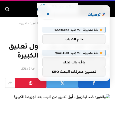
×
توصيات :
الرئيسية
»
واتفورد ضد ليفربول.. أول تعليق من كلوب بعد الهزيمة الكبيرة
باقة متميزة VIP (كود: AA86842):
عالم الشباب
واتفورد ضد ليفربول.. أول تعليق
باقة متميزة VIP (كود: AA11138):
من كلوب بعد الهزيمة الكبيرة
باقة باك لينك
بواسطة
مارس 1, 2020
لا توجد تعليقات
2 دقائق
تحسين محركات البحث SEO