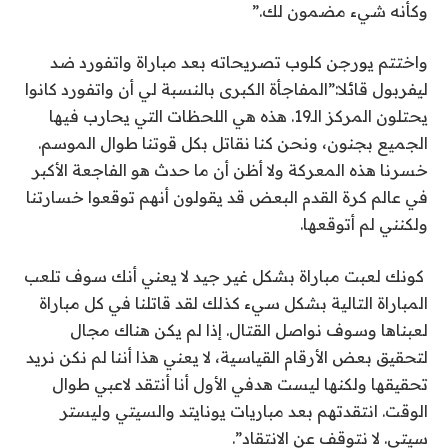
وكأنه شيء مضمون لك.”
واختتم يورجن كلوب تصريحاته بعد مباراة واتفورد ضد
ليفربول قائلا:”المفاجأة الكبرى بالنسبة لي أن واتفورد كانوا
يحتلون المركز الـ19. هذه هي اللحظات التي يحارب فيها
الجميع بجنون، ونحن كنا نقاتل بكل قوتنا طوال الموسم.
خسرنا هذه المعركة ولا أظن أن ما حدث هو الفاجعة الأكبر
في عالم كرة القدم البعض قد يقولون أنهم توقعوا خسارتنا
ولكنني لم أتوقعها.
كونك لعبت مباراة بشكل غير جيد لا يعني أنك سوف تلعب
المباراة التالية بشكل سيء كذلك لقد قاتلنا في كل مباراة
لعبناها وسوف نواصل القتال. إذا لم يكن هناك مجال
لتحقيق بعض الأرقام القياسية، لا يعني هذا أننا لم نكن نريد
تحقيقها ولكنها ليست هدفي الأول أنا أنتقد لاعبي طوال
الوقت. انتقدتهم بعد مباريات يونايتد والسيتي وليستر
سيتي. لا نتوقف عن الانتقاد”.