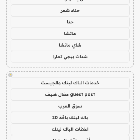
حناء شعر
حنا
ماتشا
شاي ماتشا
شدات ببجي تمارا
!
خدمات الباك لينك والجيست
guest post مقال ضيف
سوق العرب
باك لينك باقة 20
اعلانات الباك لينك