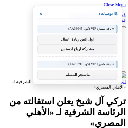
Close Menu
×
🚀 توصيات :
فيسبوك
X (Twitter)
الانستغرام
فيسبوك
X (Twitter)
الانستغرام
بينتيريست
فيميو
⭐ باقة متميزة VIP (كود: AA38045):
معدات وصناعات
اول اثنين ريادة اعمال
سيارات ومعدات
مختبر معرفة التقني
مشاركة ارباح ادسنس
منوعات التقنية
عالم المحركات والسيارات
آفاق الطيران والطيران التقني
⭐ باقة متميزة VIP (كود: AA26790):
ماسنجر المسلم
الرئيسية
»
تركي آل شيخ يعلن استقالته من الرئاسة الشرفية لـ
«الأهلي المصري»
تركي آل شيخ يعلن استقالته من
الرئاسة الشرفية لـ «الأهلي
المصري»