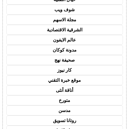
شوف ويب
مجلة الاسهم
الشرقية الاقتصادية
عالم الايفون
مدونة كوكان
صحيفة نهج
كار نيوز
موقع خبرة التقني
أناقة أنثى
متورخ
مدسن
روتانا تسويق