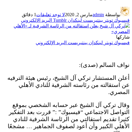
بواسطة
admin
مارس 2, 2020
لا توجد تعليقات
1 دقائق
فيسبوك
تويتر
بينتيريست
لينكدإن
Tumblr
البريد الإلكتروني
شاركها
فيسبوك
تويتر
لينكدإن
بينتيريست
البريد الإلكتروني
نواف السالم (صدى):
أعلن المستشار تركي آل الشيخ، رئيس هيئة الترفيه
عن استقالته من رئاسته الشرفية للنادي الأهلي
المصري.
وقال تركي آل الشيخ عبر حسابه الشخصي بموقع
التواصل الاجتماعي “فيسبوك” :” قررت بعد التفكير
كثيرا تقديم استقالتي من الرئاسة الشرفية للنادي
الأهلي الكبير وأن أعود لصفوف الجماهير … مشجعًا