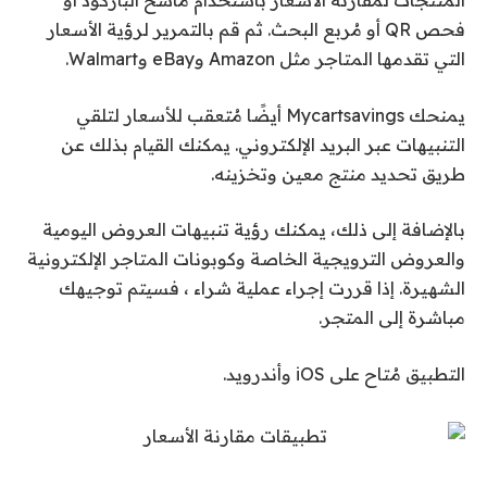
المنتجات لمقارنة الأسعار باستخدام ماسح الباركود أو
فحص QR أو مُربع البحث. ثم قم بالتمرير لرؤية الأسعار
التي تقدمها المتاجر مثل Amazon وeBay وWalmart.
يمنحك Mycartsavings أيضًا مُتعقب للأسعار لتلقي
التنبيهات عبر البريد الإلكتروني. يمكنك القيام بذلك عن
طريق تحديد منتج معين وتخزينه.
بالإضافة إلى ذلك، يمكنك رؤية تنبيهات العروض اليومية
والعروض الترويجية الخاصة وكوبونات المتاجر الإلكترونية
الشهيرة. إذا قررت إجراء عملية شراء ، فسيتم توجيهك
مباشرة إلى المتجر.
التطبيق مُتاح على iOS وأندرويد.