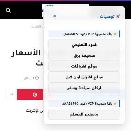
×
توصيات :
الرئيسية
»
أفضل تطبيقات مقارنة الأسعار عند التسوق على الإنترنت
باقة متميزة VIP (كود: AA35872):
ضوء التعليمي
أفضل تطبيقات مقارنة الأسعار
صحيفة برق
عند التسوق على الإنترنت
موقع اشراقات
موقع اشراق اون لاين
بواسطة
مارس 3, 2020
لا توجد تعليقات
3 دقائق
اركان سياحة وسفر
باقة متميزة VIP (كود: AA26790):
ماسنجر المسلم