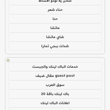
شحن يلا لودو اقساط
حناء شعر
حنا
ماتشا
شاي ماتشا
شدات ببجي تمارا
!
خدمات الباك لينك والجيست
guest post مقال ضيف
سوق العرب
باك لينك باقة 20
اعلانات الباك لينك