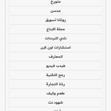
متورخ
مدسن
روتانا تسويق
مجلة الابداع
نادي الترددات
استشارات اون لاين
المعارف
هيدب فيديو
رمح التقنية
رذاذ التجارة
طعم وكيف
شهود نت