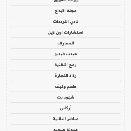
مجلة الابداع
نادي الترددات
استشارات اون لاين
المعارف
هيدب فيديو
رمح التقنية
رذاذ التجارة
طعم وكيف
شهود نت
أركاني
مباشر التقنية
مدونة صحبة