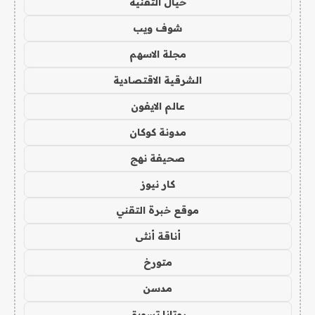
خيال التقنية
شوف ويب
مجلة الاسهم
الشرقية الاقتصادية
عالم الايفون
مدونة كوكان
صحيفة نهج
كار نيوز
موقع خبرة التقني
أناقة أنثى
متورخ
مدسن
روتانا تسويق