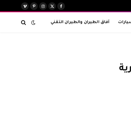
X
فيسبوك
الانستغرام
بينتيريست
فيميو
(Twitter)
يارات
آفاق الطيران والطيران التقني
ية