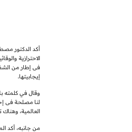
أكد الدكتور مصطف
الاحترازية والوقا
فى إطار من الشفاف
إيجابيتها.
وقال في كلمته بال
لنا مصلحة فى إخف
العالمية، وهناك 
من جانبه، أكد ال