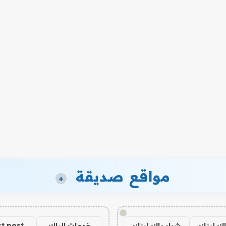
مواقع صديقة
+
!
اك لينك
شراء باك لينك
خدمات الباك
t post