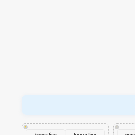
!
!
koora live
koora live
gues