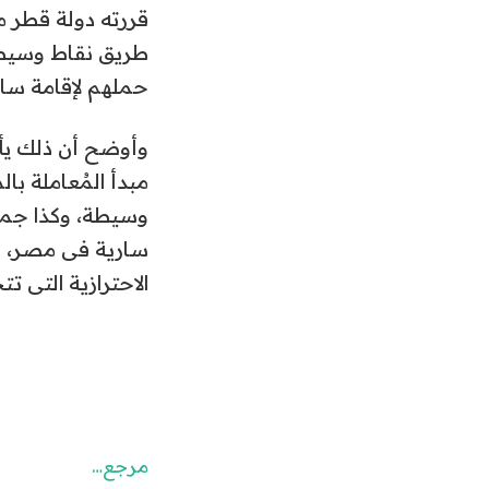
قررته دولة قطر 
طريق نقاط وسيطة
حملهم لإقامة سار
وأوضح أن ذلك يأت
مبدأ المُعاملة ب
وسيطة، وكذا جميع
سارية فى مصر، اع
الاحترازية التى 
مرجع…