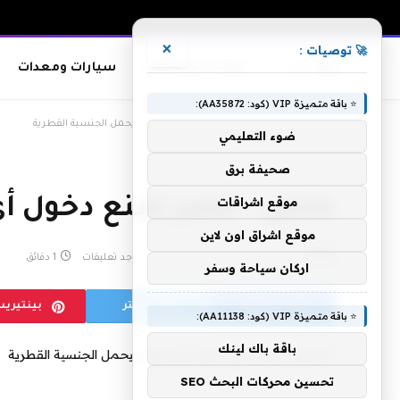
×
🚀 توصيات :
معدات وصناعات
سيارات ومعدات
⭐ باقة متميزة VIP (كود: AA35872):
الرئيسية
»
عاجل.. مصر تمنع دخول أي مواطن يحمل الجنسية القطرية
ضوء التعليمي
صحيفة برق
موقع اشراقات
عاجل.. مصر تمنع دخول أ
موقع اشراق اون لاين
بواسطة
مارس 4, 2020
لا توجد تعليقات
1 دقائق
اركان سياحة وسفر
فيسبوك
تويتر
بينتيري
⭐ باقة متميزة VIP (كود: AA11138):
باقة باك لينك
تحسين محركات البحث SEO