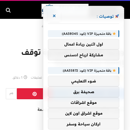
×
توصيات :
الرئيسية
»
وزارة الأوقاف العمانية توقف إقامة صلاة الجمعة
باقة متميزة VIP (كود: AA38045):
اول اثنين ريادة اعمال
وزارة الأوقاف العمانية توقف
مشاركة ارباح ادسنس
إقامة صلاة الجمعة
باقة متميزة VIP (كود: AA35872):
بواسطة
admin
مارس 16, 2020
لا توجد تعليقات
1 دقائق
ضوء التعليمي
صحيفة برق
موقع اشراقات
موقع اشراق اون لاين
اركان سياحة وسفر