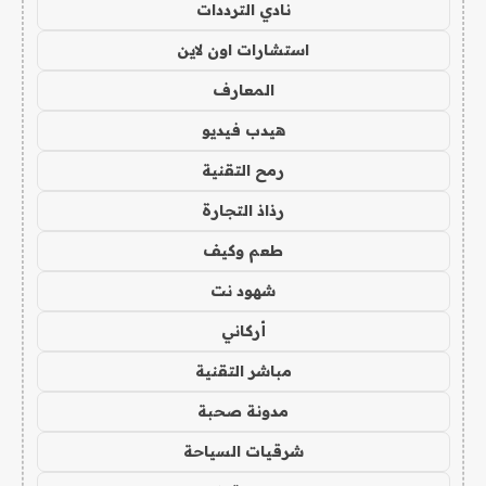
نادي الترددات
استشارات اون لاين
المعارف
هيدب فيديو
رمح التقنية
رذاذ التجارة
طعم وكيف
شهود نت
أركاني
مباشر التقنية
مدونة صحبة
شرقيات السياحة