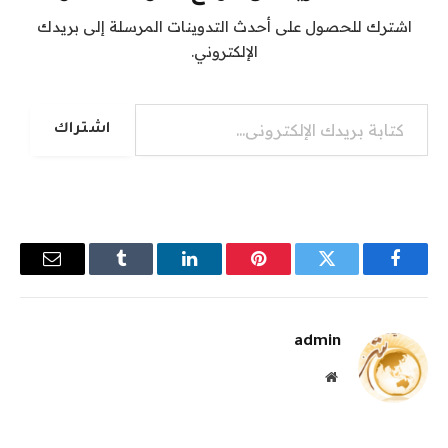
اشترك للحصول على أحدث التدوينات المرسلة إلى بريدك
الإلكتروني.
كتابة بريدك الإلكتروني...
اشتراك
فيسبوك
تويتر
بينتيريست
لينكدإن
Tumblr
البريد
الإلكترو
admin
موقع
الويب