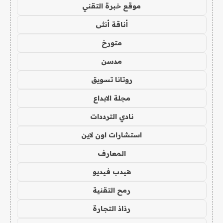
موقع خبرة التقني
أناقة أنثى
متورخ
مدسن
روتانا تسويق
مجلة الابداع
نادي الترددات
استشارات اون لاين
المعارف
هيدب فيديو
رمح التقنية
رذاذ التجارة