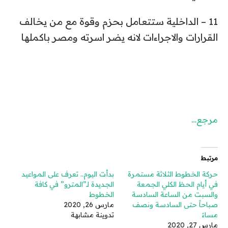
11 – الداخلية ستتعامل بحزم وقوة مع من يخالف
القرارات والاجراءات لانه يضر اسرته ومصر باكملها
مرجع…
مرتبط
حركة الخطوط الثلاثة مستمرة
بدأت اليوم.. تعرف على المواعيد
في أيام الحظ الكلي الجمعة
الجديدة لـ”المترو” في كافة
والسبت من الساعة السادسة
الخطوط
صباحاً حتى السادسة ونصف
مارس 26, 2020
مساءً
تدوينة مشابهة
مارس 27, 2020