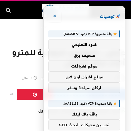
×
توصيات :
الرئيسية
»
عاجل.. المواعيد النهائية للمترو أثناء حظر التجول
باقة متميزة VIP (كود: AA35872):
ضوء التعليمي
عاجل.. المواعيد النهائية للمترو
صحيفة برق
أثناء حظر التجول
موقع اشراقات
موقع اشراق اون لاين
بواسطة
مارس 25, 2020
لا توجد تعليقات
2 دقائق
اركان سياحة وسفر
باقة متميزة VIP (كود: AA11138):
باقة باك لينك
تحسين محركات البحث SEO