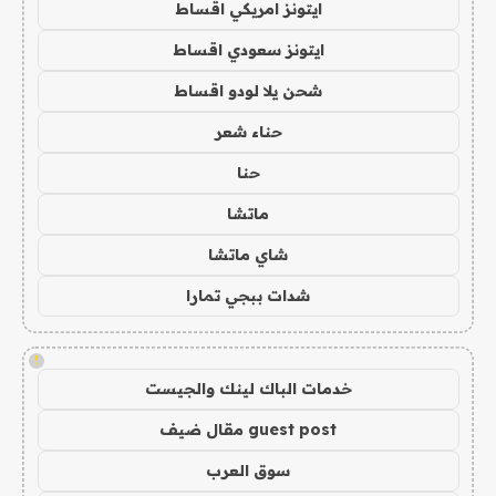
ايتونز امريكي اقساط
ايتونز سعودي اقساط
شحن يلا لودو اقساط
حناء شعر
حنا
ماتشا
شاي ماتشا
شدات ببجي تمارا
!
خدمات الباك لينك والجيست
guest post مقال ضيف
سوق العرب