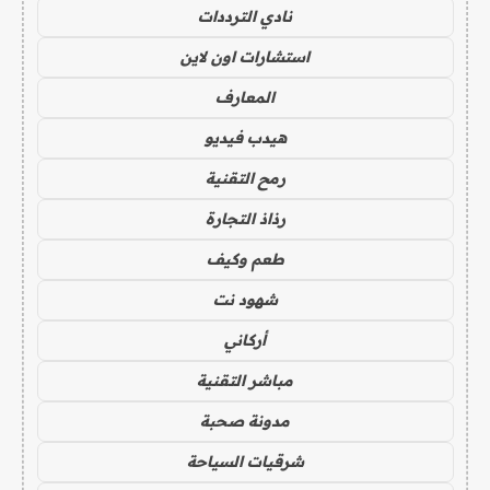
نادي الترددات
استشارات اون لاين
المعارف
هيدب فيديو
رمح التقنية
رذاذ التجارة
طعم وكيف
شهود نت
أركاني
مباشر التقنية
مدونة صحبة
شرقيات السياحة