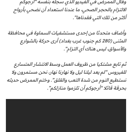
وقال الممرض في الفيديو الذي سجله بنفسه “أرجوكم
الالتزام بالحجر الصحي، ما عندنا استعداد أن نضحي بأرواح
أكثر من تلك التي فقدناها”.
وأضاف متحدثا من إحدى مستشفيات السماوة في محافظة
المثنى (280 كم جنوب غرب بغداد) أرى حركة بالشوارع
والأسواق، ليس هناك أي التزام”.
ثم تابع مشتكيا من ظروف العمل وسط الانتشار المتسارع
للفيروس “لم يعد ليلنا ليل ولا نهارنا نهار، نحن مستمرون ولا
نستطيع النوم من شدة التعب والقلق”. وختم الممرض حديثه
بحرقة قائلا “أرجوكم أن تلزموا منازلكم”.