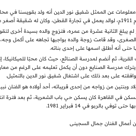
علومات عن الممثل شفيق نور الدين أنه ولد بقويسنا في محا
لم يبلغ الثانية عشرة من عمره، فتزوج والده بسيدة أخرى لتقوم 
لصغرى، وقد قامت زوجة والده بواجبها تجاهه على أكمل وجه، 
ا حتى أنه أطلق اسمها على إحدى بناته.
القرية، ثم أنضم لمدرسة الصنائع، حيث كان محبًا للميكانيكا، إل
يترك مدرسة الصنايع دون أن يكمل تعليمه على الرغم من معار
وافقته على بعد ذلك على اشتغال شفيق نور الدين بالتمثيل.
اد وبنتين من زواجه من إحدى قريباته، أحد أولاده هو الفنان نبيل
لسكن في القاهرة كان يسكن حي باب الشعرية، ثم بعد فترة انت
ى توفي بالربو في 14 فبراير 1981.
ن أعمال الفنان جمال السجينى