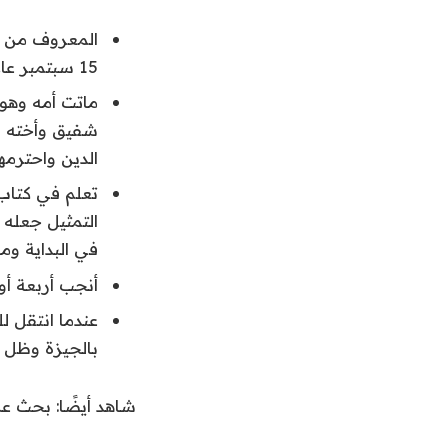
المعروف من م
15 سبتمبر عام 1911م، لوالد يعمل في تجارة القطن، وكان له شقيقة أصغر منه.
ماتت أمه وهو 
شفيق وأخته ا
الدين واحترمه
تعلم في كتاب 
التمثيل جعله 
في البداية وم
أنجب أربعة أول
عندما انتقل ل
بالجيزة وظل بها حت
شاهد أيضًا: بحث ع