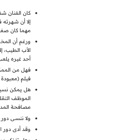
كان الفنان شف
إلا أن شهرته 
مهما كان صغير
ورغم أن المخر
الأب الطيب، إ
أحد غيره يلعب 
فهل من الممكن
فيلم (معبودة ا
هل يمكن نسيان
الموظف التقل
مصافحة المدي
ولا ننسى دور 
وقد أدى دور ا
وهل تتذكر دور