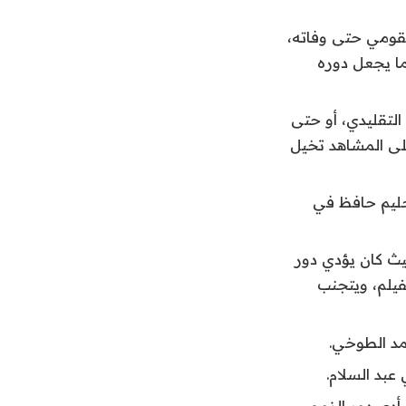
لقومي حتى وفاته،
ما يجعل دوره
التقليدي، أو حتى
على المشاهد تخيل
لحليم حافظ في
يث كان يؤدي دور
يلم، ويتجنب
مد الطوخي.
عبد السلام.
أدى دور الزوج