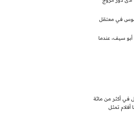
لمحبوس في معتقل
في فيلم (القاهرة30) إخراج صلاح أبو سيف، عندما
ل في أكثر من مائة
عظمها أفلام تمثل