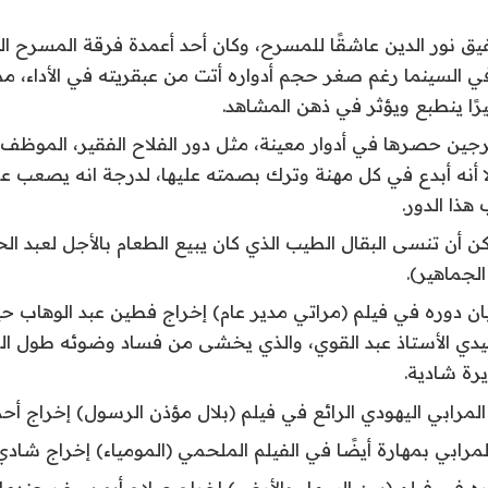
يق نور الدين عاشقًا للمسرح، وكان أحد أعمدة فرقة المسرح ا
في السينما رغم صغر حجم أدواره أتت من عبقريته في الأداء، م
ًا ينطبع ويؤثر في ذهن المشاهد.
جين حصرها في أدوار معينة، مثل دور الفلاح الفقير، الموظف 
لا أنه أبدع في كل مهنة وترك بصمته عليها، لدرجة انه يصعب 
هذا الدور.
 أن تنسى البقال الطيب الذي كان يبيع الطعام بالأجل لعبد ا
لجماهير).
 دوره في فيلم (مراتي مدير عام) إخراج فطين عبد الوهاب ح
يدي الأستاذ عبد القوي، والذي يخشى من فساد وضوئه طول الف
رة شادية.
المرابي اليهودي الرائع في فيلم (بلال مؤذن الرسول) إخراج أح
لمرابي بمهارة أيضًا في الفيلم الملحمي (المومياء) إخراج شادي 
ه في فيلم (بين السماء والأرض) إخراج صلاح أبو سيف، عندما 