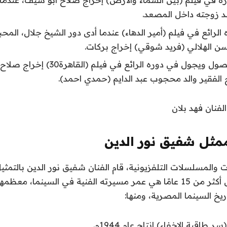
د زوجته داخل المصعد.
 الرائع في فيلم (أمير الدهاء) عندما أدى دور الشيخ جلال، ا
ن الهلالي (فريد شوقي) إخراج بركات.
شاهده أيضًا يصول ويجول في دوره الرائع 
ح الفقير والد محجوب عبد الدايم (حمدي احمد).
لفنان فهد بلان
ممثل شفيق نور الدين
 والمسلسلات التلفزيونية، قام الفنان شفيق نور الدين بالتمثي
فيلم سينمائي خلال أكثر من 15 عامًا هي عمر مسيرته الفنية في السينما، م
يخ السينما المصرية، ومنها:
 طاقية الإخفاء) إنتاج عام 1944م.