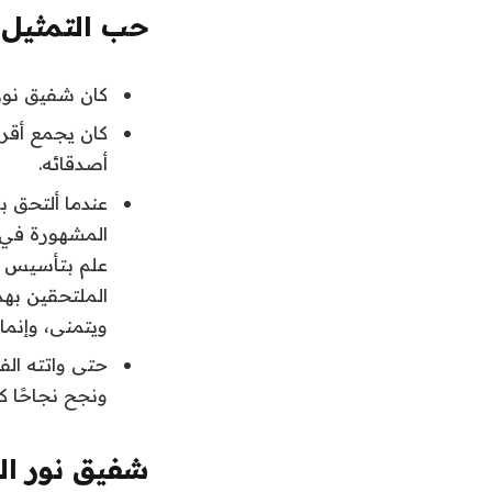
حب التمثيل و
كان شفيق نور ا
كان يجمع أقرا
أصدقائه.
عندما ألتحق 
المشهورة في 
علم بتأسيس فر
الملتحقين بهذ
ويتمنى، وإنما
حتى واتته الف
ونجح نجاحًا كب
شفيق نور ال