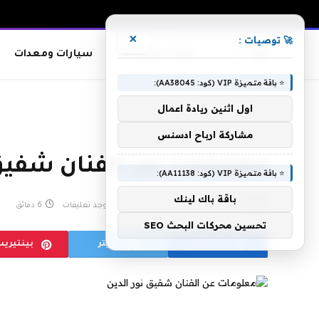
×
🚀 توصيات :
معدات وصناعات
سيارات ومعدات
⭐ باقة متميزة VIP (كود: AA38045):
الرئيسية
»
معلومات عن الفنان شفيق نور الدين
اول اثنين ريادة اعمال
مشاركة ارباح ادسنس
معلومات عن الفنان شفيق 
⭐ باقة متميزة VIP (كود: AA11138):
باقة باك لينك
بواسطة
مارس 27, 2020
لا توجد تعليقات
6 دقائق
تحسين محركات البحث SEO
فيسبوك
تويتر
بينتيري