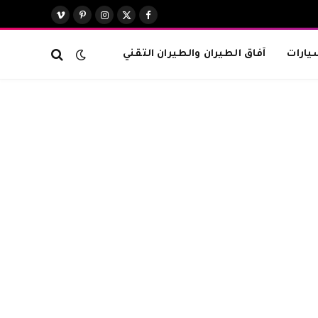
X
فيسبوك
الانستغرام
بينتيريست
فيميو
(Twitter)
يارات
آفاق الطيران والطيران التقني